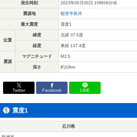
発生時刻
2023年05月05日 15時58分頃
震源地
能登半島沖
最大震度
震度1
緯度
北緯 37.5度
位置
経度
東経 137.4度
マグニチュード
M2.5
震源
深さ
約10km
Twitter
Facebook
LINE
震度1
石川県
珠洲市