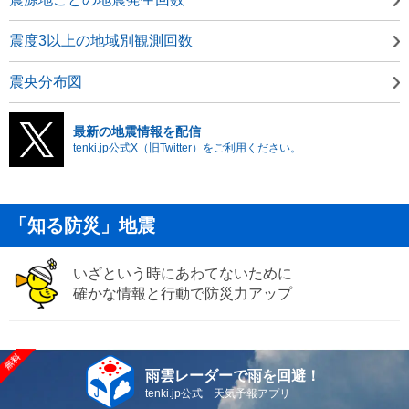
震度3以上の地域別観測回数
震央分布図
最新の地震情報を配信
tenki.jp公式X（旧Twitter）をご利用ください。
「知る防災」地震
いざという時にあわてないために
確かな情報と行動で防災力アップ
雨雲レーダーで雨を回避！
tenki.jp公式 天気予報アプリ