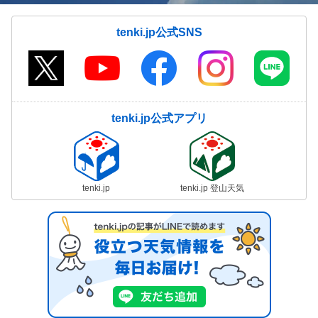
tenki.jp公式SNS
tenki.jp公式アプリ
tenki.jp
tenki.jp 登山天気