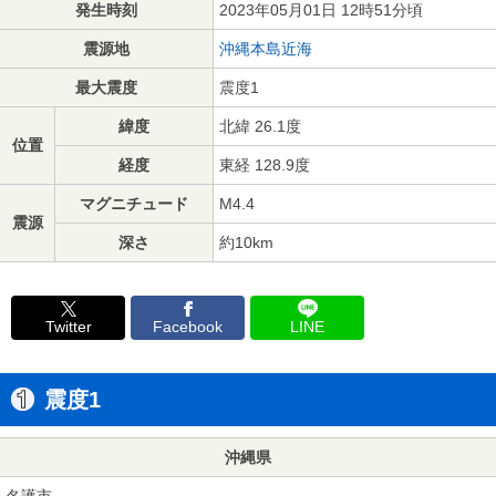
発生時刻
2023年05月01日 12時51分頃
震源地
沖縄本島近海
最大震度
震度1
緯度
北緯 26.1度
位置
経度
東経 128.9度
マグニチュード
M4.4
震源
深さ
約10km
Twitter
Facebook
LINE
震度1
沖縄県
名護市