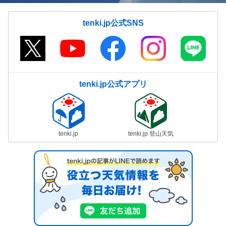
tenki.jp公式SNS
tenki.jp公式アプリ
tenki.jp
tenki.jp 登山天気