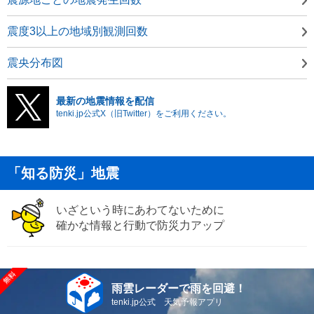
震度3以上の地域別観測回数
震央分布図
最新の地震情報を配信
tenki.jp公式X（旧Twitter）をご利用ください。
「知る防災」地震
いざという時にあわてないために
確かな情報と行動で防災力アップ
雨雲レーダーで雨を回避！
tenki.jp公式 天気予報アプリ