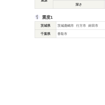
震源
深さ
震度1
茨城県
茨城鹿嶋市
行方市
鉾田市
千葉県
香取市