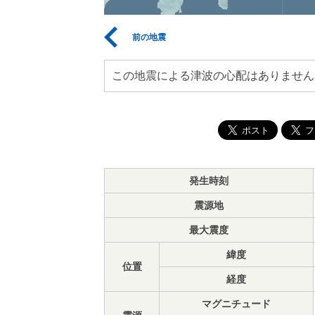
前の地震
この地震による津波の心配はありません
発生時刻
震源地
最大震度
緯度
位置
経度
マグニチュード