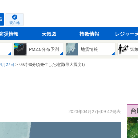
索
現在地
防災情報
天気図
指数情報
レジャー
PM2.5分布予測
地震情報
気
04月27日
09時40分頃発生した地震(最大震度1)
台
2023年04月27日09:42発表