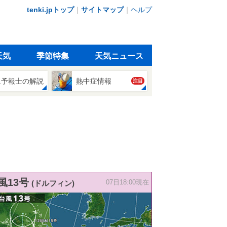
tenki.jpトップ
｜
サイトマップ
｜
ヘルプ
天気
季節特集
天気ニュース
象予報士の解説
熱中症情報
注目
風13号
(ドルフィン)
07日18:00現在