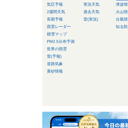
気圧予報
実況天気
津波情
2週間天気
過去天気
火山情
長期予報
雷(実況)
台風情
雨雲レーダー
知る防
積雪マップ
PM2.5分布予測
世界の雨雲
雷(予報)
道路気象
黄砂情報