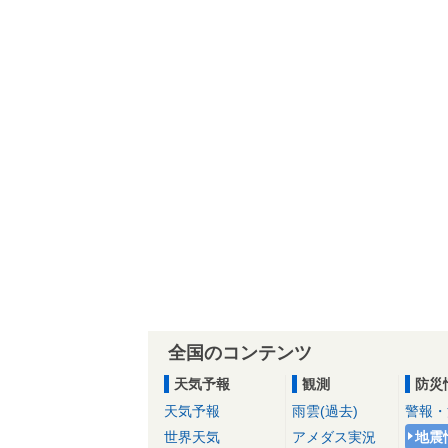
全国のコンテンツ
天気予報
観測
防災
天気予報
雨雲(過去)
警報・
世界天気
アメダス実況
地震