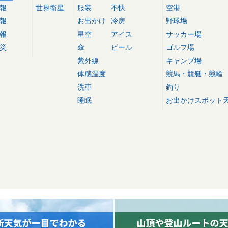
報
世界衛星
服装
不快
空港
報
お出かけ
冷房
野球場
報
星空
アイス
サッカー場
災
傘
ビール
ゴルフ場
紫外線
キャンプ場
体感温度
競馬・競艇・競輪
洗車
釣り
睡眠
お出かけスポット