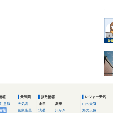
情報
天気図
指数情報
レジャー天気
注意報
天気図
通年
夏季
山の天気
情報
気象衛星
洗濯
汗かき
海の天気