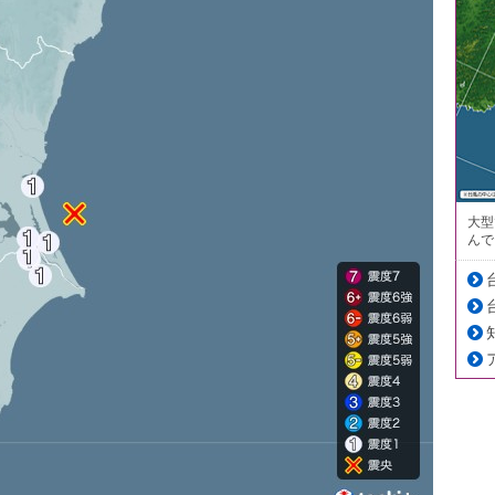
大型
んで