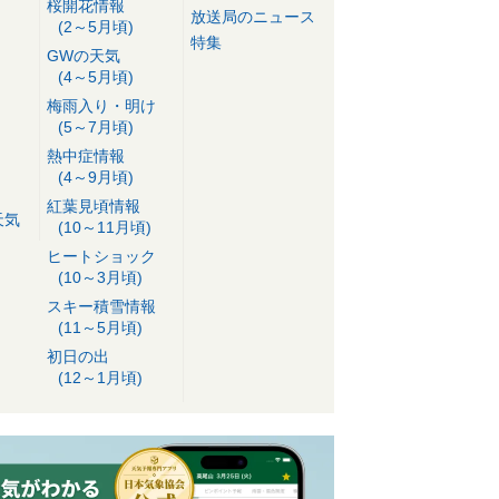
桜開花情報
放送局のニュース
(2～5月頃)
特集
GWの天気
(4～5月頃)
梅雨入り・明け
(5～7月頃)
熱中症情報
(4～9月頃)
紅葉見頃情報
天気
(10～11月頃)
ヒートショック
(10～3月頃)
スキー積雪情報
(11～5月頃)
初日の出
(12～1月頃)