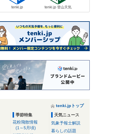
tenki.jp
tenki.jp 登山天気
tenki.jpトップ
季節特集
天気ニュース
花粉飛散情報
気象予報士解説
(1～5月頃)
暮らしの話題