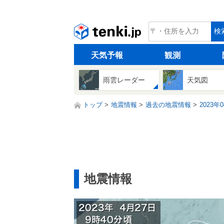
tenki.jp
検
天気予報
観測
雨雲レーダー
天気図
トップ
地震情報
過去の地震情報
2023年
地震情報