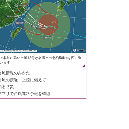
で非常に強い台風13号が名護市の北約50kmを西に進
います
台風情報のみかた
台風の接近、上陸に備えて
知る防災
アプリで台風進路予報を確認