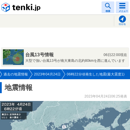
tenki.jp
検索
メニュー
現在地
台風13号情報
06日22:00現在
大型で強い台風13号が南大東島の北約80kmを西に進んでいます
過去の地震情報
2023年04月24日
06時22分頃発生した地震(最大震度1)
地震情報
2023年04月24日06:25発表