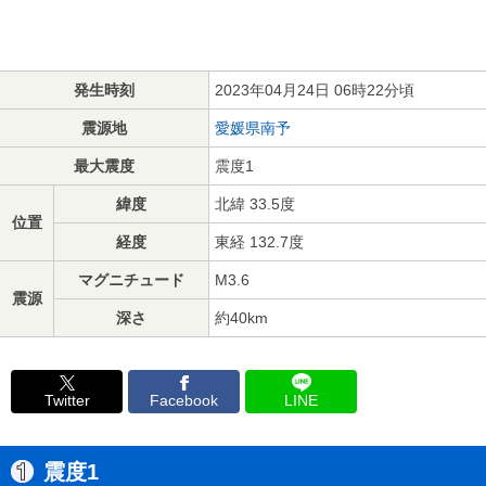
発生時刻
2023年04月24日 06時22分頃
震源地
愛媛県南予
最大震度
震度1
緯度
北緯 33.5度
位置
経度
東経 132.7度
マグニチュード
M3.6
震源
深さ
約40km
Twitter
Facebook
LINE
震度1