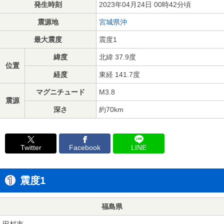
発生時刻
2023年04月24日 00時42分頃
震源地
宮城県沖
最大震度
震度1
緯度
北緯 37.9度
位置
経度
東経 141.7度
マグニチュード
M3.8
震源
深さ
約70km
Twitter
Facebook
LINE
震度1
福島県
田村市