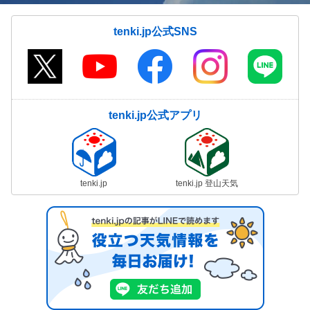
tenki.jp公式SNS
tenki.jp公式アプリ
tenki.jp
tenki.jp 登山天気