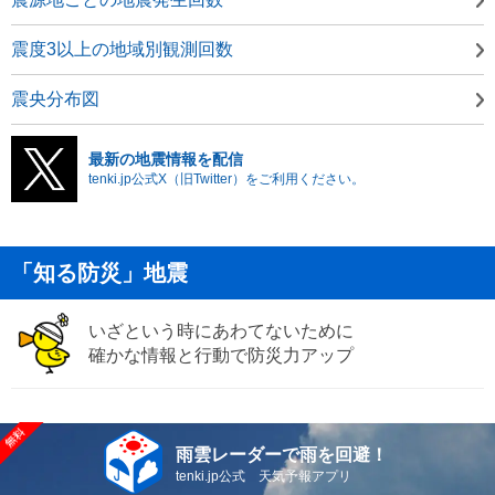
震度3以上の地域別観測回数
震央分布図
最新の地震情報を配信
tenki.jp公式X（旧Twitter）をご利用ください。
「知る防災」地震
いざという時にあわてないために
確かな情報と行動で防災力アップ
雨雲レーダーで雨を回避！
tenki.jp公式 天気予報アプリ