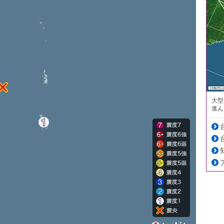
大型
進ん