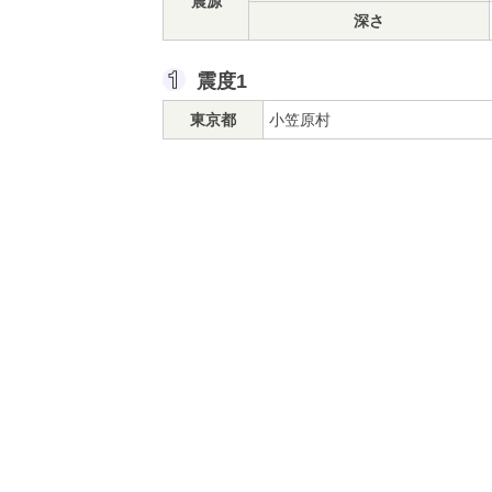
震源
深さ
震度1
東京都
小笠原村