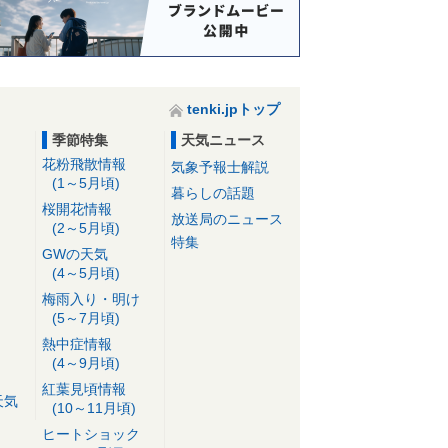
tenki.jpトップ
季節特集
天気ニュース
花粉飛散情報
気象予報士解説
(1～5月頃)
暮らしの話題
桜開花情報
放送局のニュース
(2～5月頃)
特集
GWの天気
(4～5月頃)
梅雨入り・明け
(5～7月頃)
熱中症情報
(4～9月頃)
紅葉見頃情報
天気
(10～11月頃)
ヒートショック