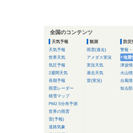
全国のコンテンツ
天気予報
観測
防災
天気予報
雨雲(過去)
警報・
世界天気
アメダス実況
地震
気圧予報
実況天気
津波情
2週間天気
過去天気
火山情
長期予報
雷(実況)
台風情
雨雲レーダー
知る防
積雪マップ
PM2.5分布予測
世界の雨雲
雷(予報)
道路気象