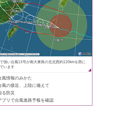
で強い台風13号が南大東島の北北西約120kmを西に
でいます
台風情報のみかた
台風の接近、上陸に備えて
知る防災
アプリで台風進路予報を確認