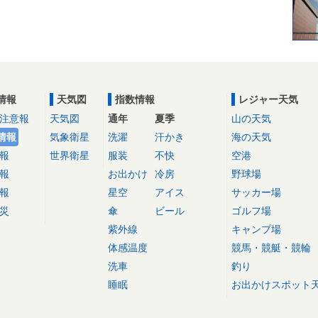
情報
天気図
指数情報
レジャー天気
注意報
天気図
通年
夏季
山の天気
情報
気象衛星
洗濯
汗かき
海の天気
報
世界衛星
服装
不快
空港
報
お出かけ
冷房
野球場
報
星空
アイス
サッカー場
災
傘
ビール
ゴルフ場
紫外線
キャンプ場
体感温度
競馬・競艇・競輪
洗車
釣り
睡眠
お出かけスポット