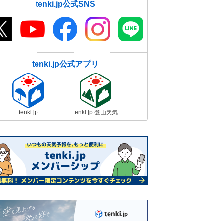
tenki.jp公式SNS
tenki.jp公式アプリ
tenki.jp
tenki.jp 登山天気