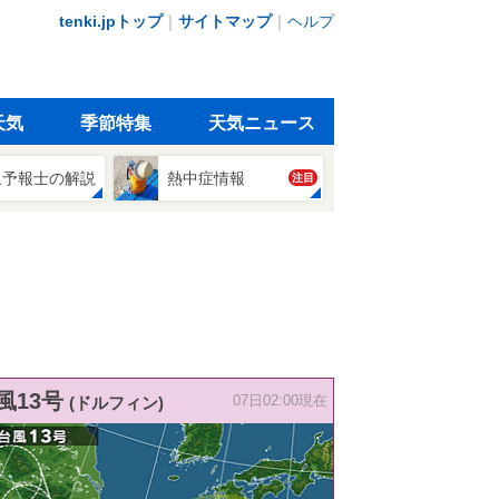
tenki.jpトップ
｜
サイトマップ
｜
ヘルプ
天気
季節特集
天気ニュース
象予報士の解説
熱中症情報
注目
風13号
(ドルフィン)
07日02:00現在