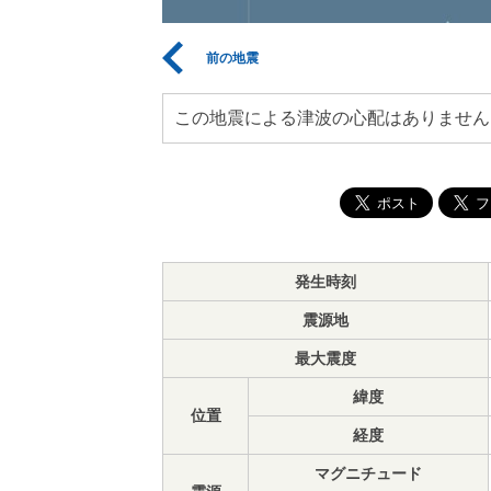
前の地震
この地震による津波の心配はありません
発生時刻
震源地
最大震度
緯度
位置
経度
マグニチュード