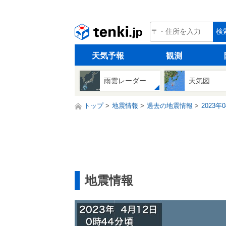
tenki.jp
検
天気予報
観測
雨雲レーダー
天気図
トップ
地震情報
過去の地震情報
2023年
地震情報