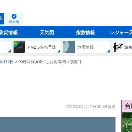
索
現在地
防災情報
天気図
指数情報
レジャー
PM2.5分布予測
地震情報
気
04月12日
00時44分頃発生した地震(最大震度1)
台
2023年04月12日00:48発表