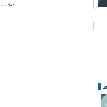
ごく浅い
2