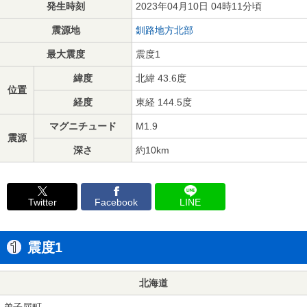
発生時刻
2023年04月10日 04時11分頃
震源地
釧路地方北部
最大震度
震度1
緯度
北緯 43.6度
位置
経度
東経 144.5度
マグニチュード
M1.9
震源
深さ
約10km
Twitter
Facebook
LINE
震度1
北海道
弟子屈町