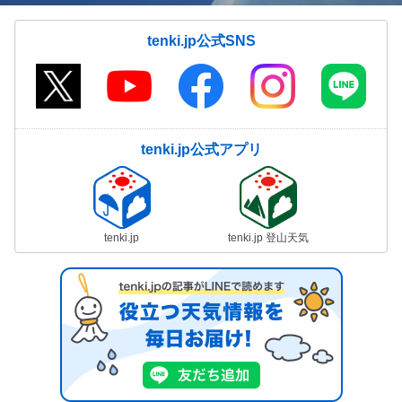
tenki.jp公式SNS
tenki.jp公式アプリ
tenki.jp
tenki.jp 登山天気