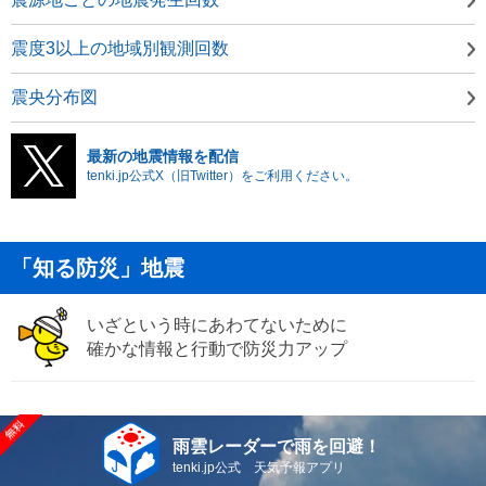
震度3以上の地域別観測回数
震央分布図
最新の地震情報を配信
tenki.jp公式X（旧Twitter）をご利用ください。
「知る防災」地震
いざという時にあわてないために
確かな情報と行動で防災力アップ
雨雲レーダーで雨を回避！
tenki.jp公式 天気予報アプリ