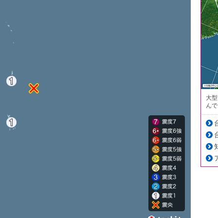
大型
んで