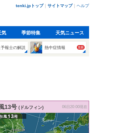
tenki.jpトップ
｜
サイトマップ
｜
ヘルプ
天気
季節特集
天気ニュース
象予報士の解説
熱中症情報
注目
風13号
(ドルフィン)
06日20:00現在