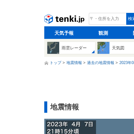
tenki.jp
検
天気予報
観測
雨雲レーダー
天気図
トップ
地震情報
過去の地震情報
2023年
地震情報