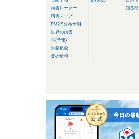
雨雲レーダー
知る防
積雪マップ
PM2.5分布予測
世界の雨雲
雷(予報)
道路気象
黄砂情報