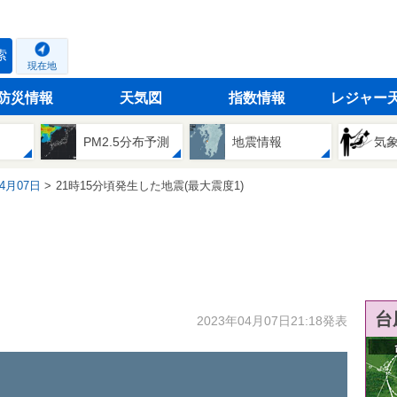
索
現在地
防災情報
天気図
指数情報
レジャー
PM2.5分布予測
地震情報
気
04月07日
21時15分頃発生した地震(最大震度1)
台
2023年04月07日21:18発表