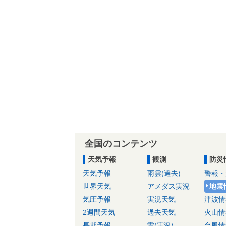
全国のコンテンツ
天気予報
観測
防災
天気予報
雨雲(過去)
警報・
世界天気
アメダス実況
地震
気圧予報
実況天気
津波情
2週間天気
過去天気
火山情
長期予報
雷(実況)
台風情