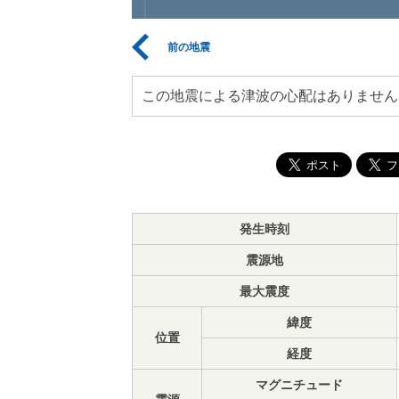
前の地震
この地震による津波の心配はありません
発生時刻
震源地
最大震度
緯度
位置
経度
マグニチュード