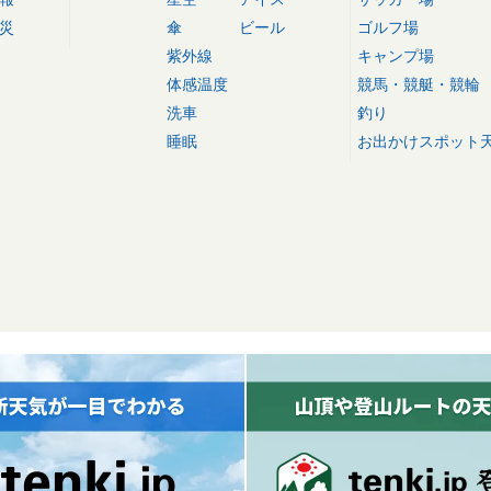
災
傘
ビール
ゴルフ場
紫外線
キャンプ場
体感温度
競馬・競艇・競輪
洗車
釣り
睡眠
お出かけスポット