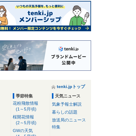
tenki.jpトップ
季節特集
天気ニュース
花粉飛散情報
気象予報士解説
(1～5月頃)
暮らしの話題
桜開花情報
放送局のニュース
(2～5月頃)
特集
GWの天気