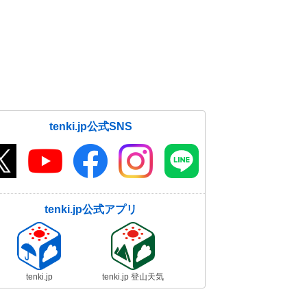
tenki.jp公式SNS
tenki.jp公式アプリ
tenki.jp
tenki.jp 登山天気