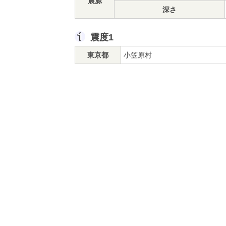
震源
深さ
震度1
東京都
小笠原村