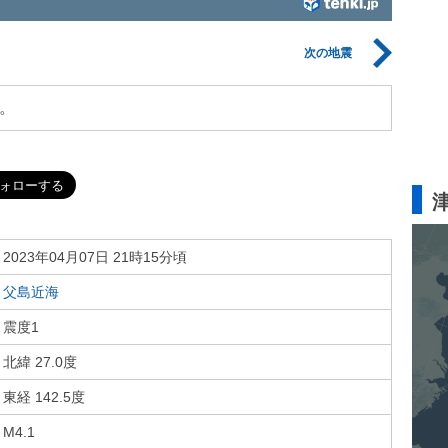
次の地震
。
2023年04月07日 21時15分頃
父島近海
震度1
北緯 27.0度
東経 142.5度
M4.1