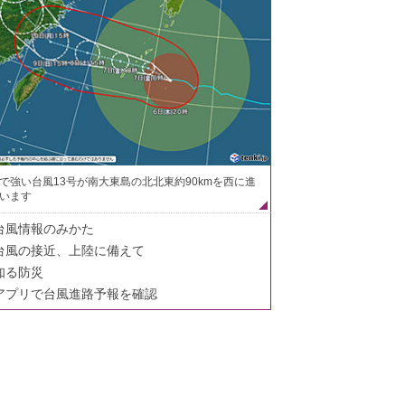
で強い台風13号が南大東島の北北東約90kmを西に進
います
台風情報のみかた
台風の接近、上陸に備えて
知る防災
アプリで台風進路予報を確認