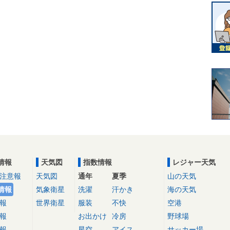
情報
天気図
指数情報
レジャー天気
注意報
天気図
通年
夏季
山の天気
情報
気象衛星
洗濯
汗かき
海の天気
報
世界衛星
服装
不快
空港
報
お出かけ
冷房
野球場
報
星空
アイス
サッカー場