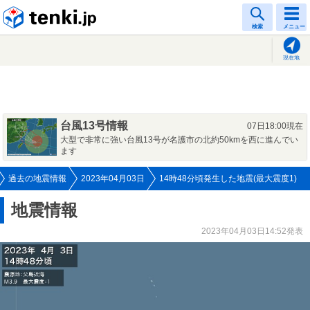
tenki.jp
検索
メニュー
現在地
台風13号情報
07日18:00現在
大型で非常に強い台風13号が名護市の北約50kmを西に進んでい
ます
過去の地震情報
2023年04月03日
14時48分頃発生した地震(最大震度1)
地震情報
2023年04月03日14:52発表