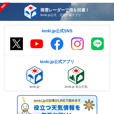
雨雲レーダーで雨を回避！
tenki.jp公式 天気予報アプリ
tenki.jp公式SNS
tenki.jp公式アプリ
tenki.jp
tenki.jp 登山天気