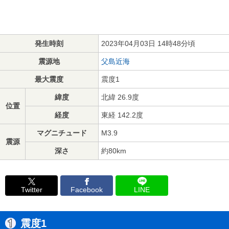
発生時刻
2023年04月03日 14時48分頃
震源地
父島近海
最大震度
震度1
緯度
北緯 26.9度
位置
経度
東経 142.2度
マグニチュード
M3.9
震源
深さ
約80km
Twitter
Facebook
LINE
震度1