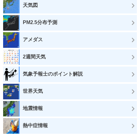
天気図
PM2.5分布予測
アメダス
2週間天気
気象予報士のポイント解説
世界天気
地震情報
熱中症情報