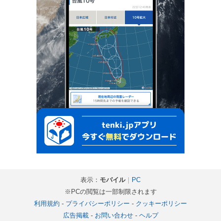
表示：
モバイル
｜
PC
※PCの閲覧は一部制限されます
利用規約
-
プライバシーポリシー
-
クッキーポリシー
広告掲載
-
お問い合わせ
-
ヘルプ