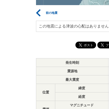
前の地震
この地震による津波の心配はありません
発生時刻
震源地
最大震度
緯度
位置
経度
マグニチュード