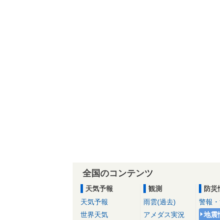
全国のコンテンツ
天気予報
観測
防災
天気予報
雨雲(過去)
警報・
世界天気
アメダス実況
地震