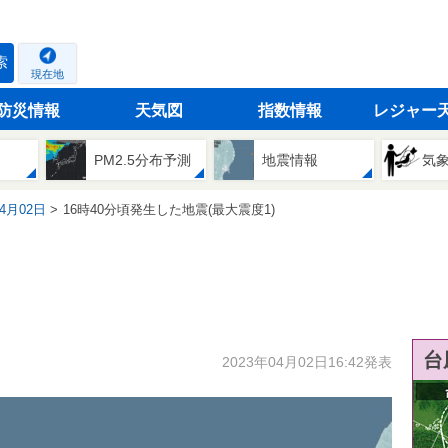
索
現在地
防災情報
天気図
指数情報
レジャー
PM2.5分布予測
地震情報
気
04月02日
16時40分頃発生した地震(最大震度1)
台
2023年04月02日16:42発表