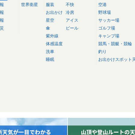
報
世界衛星
服装
不快
空港
報
お出かけ
冷房
野球場
報
星空
アイス
サッカー場
災
傘
ビール
ゴルフ場
紫外線
キャンプ場
体感温度
競馬・競艇・競輪
洗車
釣り
睡眠
お出かけスポット