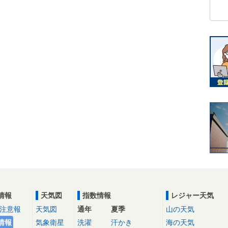
情報
天気図
指数情報
レジャー天気
注意報
天気図
通年
夏季
山の天気
情報
気象衛星
洗濯
汗かき
海の天気