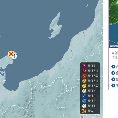
大型
に進