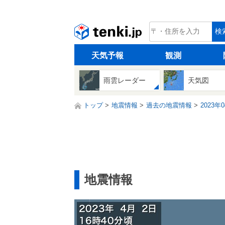
tenki.jp
検
天気予報
観測
雨雲レーダー
天気図
トップ
地震情報
過去の地震情報
2023年
地震情報