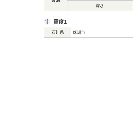
震源
深さ
震度1
石川県
珠洲市