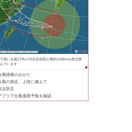
で強い台風13号が沖永良部島の東約140kmを西北西
んでいます
台風情報のみかた
台風の接近、上陸に備えて
知る防災
アプリで台風進路予報を確認