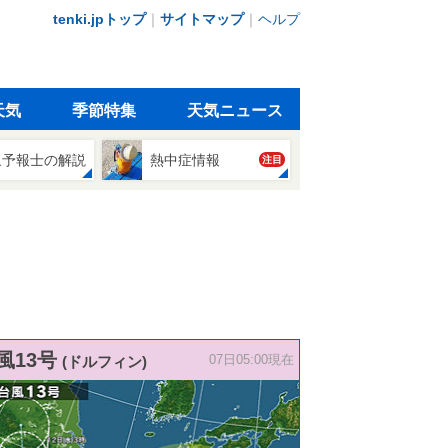
tenki.jpトップ
｜
サイトマップ
｜
ヘルプ
天気
季節特集
天気ニュース
象予報士の解説
熱中症情報
注目
風13号
(ドルフィン)
07日05:00現在