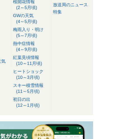
桜開花情報
放送局のニュース
(2～5月頃)
特集
GWの天気
(4～5月頃)
梅雨入り・明け
(5～7月頃)
熱中症情報
(4～9月頃)
紅葉見頃情報
天気
(10～11月頃)
ヒートショック
(10～3月頃)
スキー積雪情報
(11～5月頃)
初日の出
(12～1月頃)