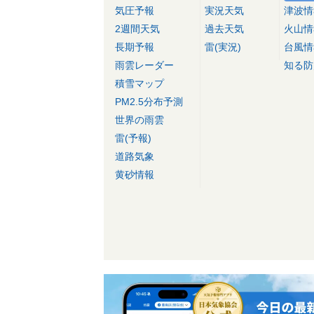
気圧予報
実況天気
津波情
2週間天気
過去天気
火山情
長期予報
雷(実況)
台風情
雨雲レーダー
知る防
積雪マップ
PM2.5分布予測
世界の雨雲
雷(予報)
道路気象
黄砂情報