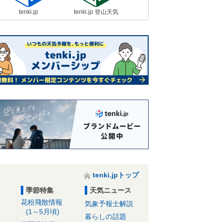
tenki.jp
tenki.jp 登山天気
tenki.jpトップ
季節特集
天気ニュース
花粉飛散情報
気象予報士解説
(1～5月頃)
暮らしの話題