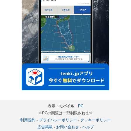
表示：
モバイル
｜
PC
※PCの閲覧は一部制限されます
利用規約
-
プライバシーポリシー
-
クッキーポリシー
広告掲載
-
お問い合わせ
-
ヘルプ