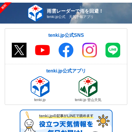
雨雲レーダーで雨を回避！
tenki.jp公式 天気予報アプリ
tenki.jp公式SNS
tenki.jp公式アプリ
tenki.jp
tenki.jp 登山天気