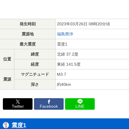
発生時刻
2023年03月26日 08時20分頃
震源地
福島県沖
最大震度
震度1
緯度
北緯 37.2度
位置
経度
東経 141.5度
マグニチュード
M3.7
震源
深さ
約40km
Twitter
Facebook
LINE
震度1