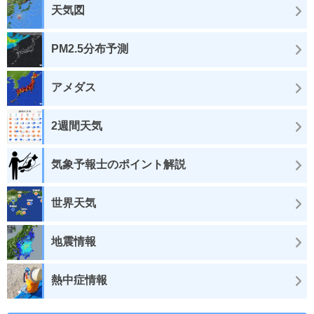
天気図
PM2.5分布予測
アメダス
2週間天気
気象予報士のポイント解説
世界天気
地震情報
熱中症情報