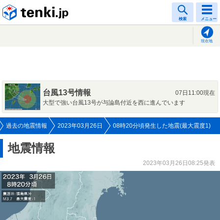
tenki.jp
検索
メニュー
現在地
台風13号情報
07日11:00現在
大型で強い台風13号が与論島付近を西に進んでいます
過去の地震情報
2023年03月26日
08時20分頃発生した地震(最大震度1)
地震情報
2023年03月26日08:25発表