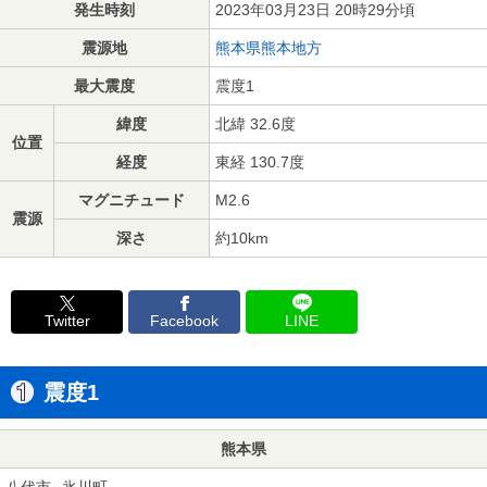
発生時刻
2023年03月23日 20時29分頃
震源地
熊本県熊本地方
最大震度
震度1
緯度
北緯 32.6度
位置
経度
東経 130.7度
マグニチュード
M2.6
震源
深さ
約10km
Twitter
Facebook
LINE
震度1
熊本県
八代市
氷川町