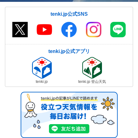
tenki.jp公式SNS
tenki.jp公式アプリ
tenki.jp
tenki.jp 登山天気