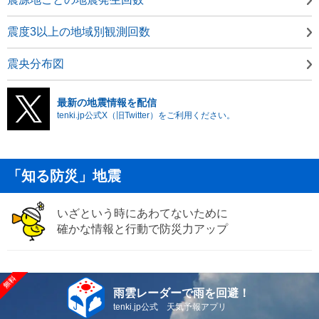
震度3以上の地域別観測回数
震央分布図
最新の地震情報を配信
tenki.jp公式X（旧Twitter）をご利用ください。
「知る防災」地震
いざという時にあわてないために
確かな情報と行動で防災力アップ
雨雲レーダーで雨を回避！
tenki.jp公式 天気予報アプリ