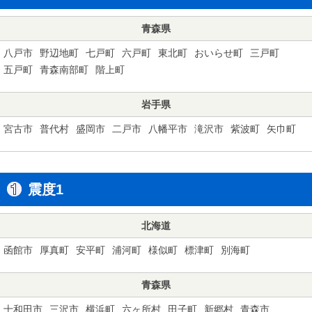
青森県
八戸市
野辺地町
七戸町
六戸町
東北町
おいらせ町
三戸町
五戸町
青森南部町
階上町
岩手県
宮古市
普代村
盛岡市
二戸市
八幡平市
滝沢市
紫波町
矢巾町
震度1
北海道
函館市
厚真町
安平町
浦河町
様似町
標津町
別海町
青森県
十和田市
三沢市
横浜町
六ヶ所村
田子町
新郷村
青森市