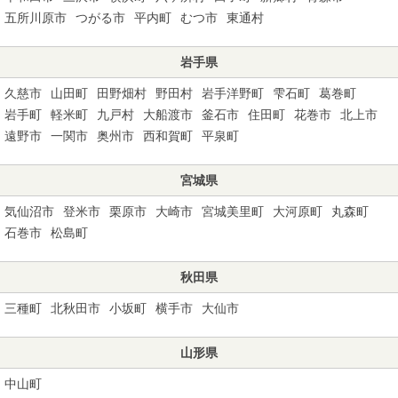
五所川原市
つがる市
平内町
むつ市
東通村
岩手県
久慈市
山田町
田野畑村
野田村
岩手洋野町
雫石町
葛巻町
岩手町
軽米町
九戸村
大船渡市
釜石市
住田町
花巻市
北上市
遠野市
一関市
奥州市
西和賀町
平泉町
宮城県
気仙沼市
登米市
栗原市
大崎市
宮城美里町
大河原町
丸森町
石巻市
松島町
秋田県
三種町
北秋田市
小坂町
横手市
大仙市
山形県
中山町