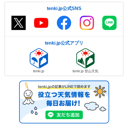
tenki.jp公式SNS
tenki.jp公式アプリ
tenki.jp
tenki.jp 登山天気