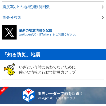
震度3以上の地域別観測回数
震央分布図
最新の地震情報を配信
tenki.jp公式X（旧Twitter）をご利用ください。
「知る防災」地震
いざという時にあわてないために
確かな情報と行動で防災力アップ
雨雲レーダーで雨を回避！
tenki.jp公式 天気予報アプリ