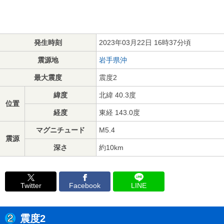
発生時刻
2023年03月22日 16時37分頃
震源地
岩手県沖
最大震度
震度2
緯度
北緯 40.3度
位置
経度
東経 143.0度
マグニチュード
M5.4
震源
深さ
約10km
Twitter
Facebook
LINE
震度2