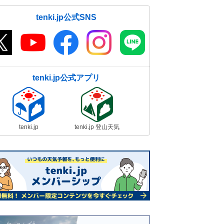
tenki.jp公式SNS
tenki.jp公式アプリ
tenki.jp
tenki.jp 登山天気