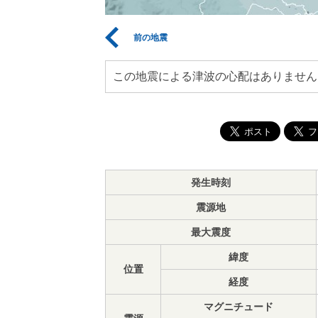
前の地震
この地震による津波の心配はありません
発生時刻
震源地
最大震度
緯度
位置
経度
マグニチュード