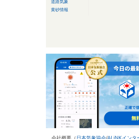
道路気象
黄砂情報
会社概要（
日本気象協会
/
ALiNKイン