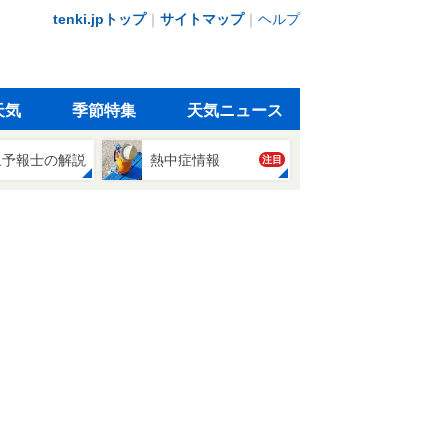
tenki.jpトップ
｜
サイトマップ
｜
ヘルプ
天気
季節特集
天気ニュース
象予報士の解説
熱中症情報
注目