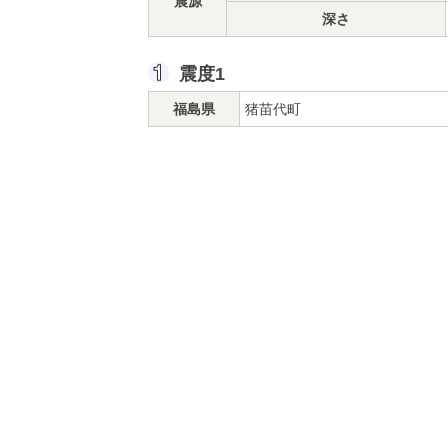
震源
深さ
震度1
福島県
猪苗代町