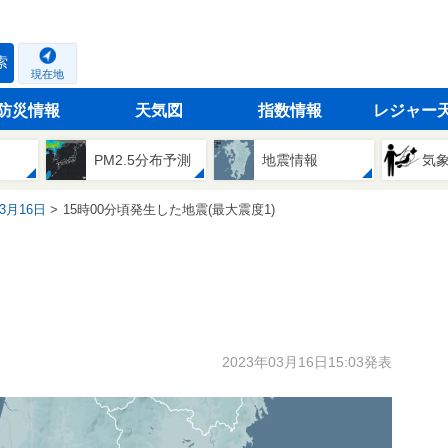
索
現在地
防災情報
天気図
指数情報
レジャー
PM2.5分布予測
地震情報
気
03月16日
15時00分頃発生した地震(最大震度1)
2023年03月16日15:03発表