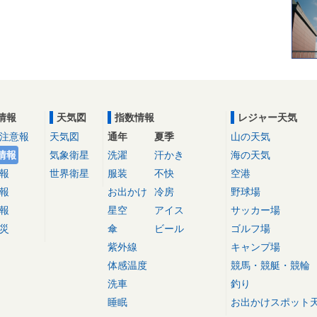
情報
天気図
指数情報
レジャー天気
注意報
天気図
通年
夏季
山の天気
情報
気象衛星
洗濯
汗かき
海の天気
報
世界衛星
服装
不快
空港
報
お出かけ
冷房
野球場
報
星空
アイス
サッカー場
災
傘
ビール
ゴルフ場
紫外線
キャンプ場
体感温度
競馬・競艇・競輪
洗車
釣り
睡眠
お出かけスポット