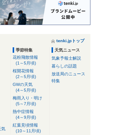
tenki.jpトップ
季節特集
天気ニュース
花粉飛散情報
気象予報士解説
(1～5月頃)
暮らしの話題
桜開花情報
放送局のニュース
(2～5月頃)
特集
GWの天気
(4～5月頃)
梅雨入り・明け
(5～7月頃)
熱中症情報
(4～9月頃)
紅葉見頃情報
天気
(10～11月頃)