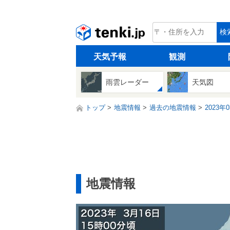
tenki.jp
検
天気予報
観測
雨雲レーダー
天気図
トップ
地震情報
過去の地震情報
2023年
地震情報