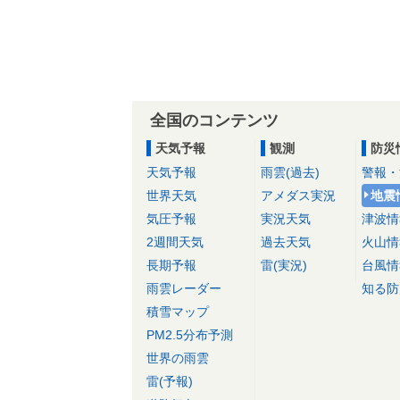
全国のコンテンツ
天気予報
観測
防災
天気予報
雨雲(過去)
警報・
世界天気
アメダス実況
地震
気圧予報
実況天気
津波情
2週間天気
過去天気
火山情
長期予報
雷(実況)
台風情
雨雲レーダー
知る防
積雪マップ
PM2.5分布予測
世界の雨雲
雷(予報)