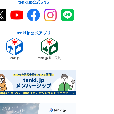
tenki.jp公式SNS
tenki.jp公式アプリ
tenki.jp
tenki.jp 登山天気