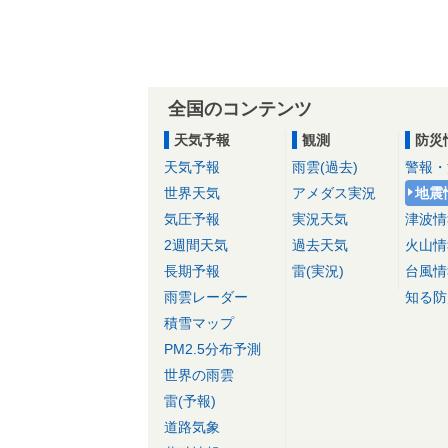
全国のコンテンツ
天気予報
観測
防災
天気予報
雨雲(過去)
警報・
世界天気
アメダス実況
地震
気圧予報
実況天気
津波情
2週間天気
過去天気
火山情
長期予報
雷(実況)
台風情
雨雲レーダー
知る防
積雪マップ
PM2.5分布予測
世界の雨雲
雷(予報)
道路気象