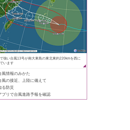
で強い台風13号が南大東島の東北東約220kmを西に
でいます
台風情報のみかた
台風の接近、上陸に備えて
知る防災
アプリで台風進路予報を確認