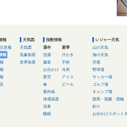
情報
天気図
指数情報
レジャー天気
注意報
天気図
通年
夏季
山の天気
情報
気象衛星
洗濯
汗かき
海の天気
報
世界衛星
服装
不快
空港
報
お出かけ
冷房
野球場
報
星空
アイス
サッカー場
災
傘
ビール
ゴルフ場
紫外線
キャンプ場
体感温度
競馬・競艇・競輪
洗車
釣り
睡眠
お出かけスポット