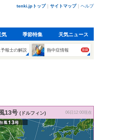
tenki.jpトップ
｜
サイトマップ
｜
ヘルプ
天気
季節特集
天気ニュース
象予報士の解説
熱中症情報
注目
風13号
(ドルフィン)
06日12:00現在