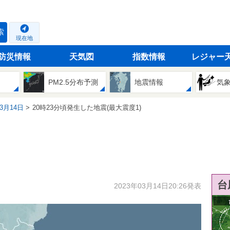
索
現在地
防災情報
天気図
指数情報
レジャー
PM2.5分布予測
地震情報
気
03月14日
20時23分頃発生した地震(最大震度1)
台
2023年03月14日20:26発表