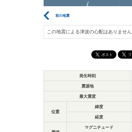
前の地震
この地震による津波の心配はありません
発生時刻
震源地
最大震度
緯度
位置
経度
マグニチュード