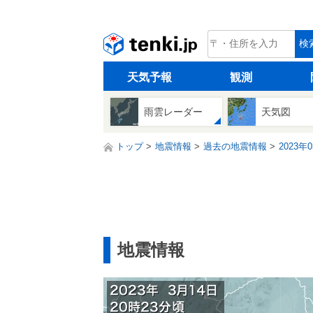
tenki.jp
検
天気予報
観測
雨雲レーダー
天気図
トップ
地震情報
過去の地震情報
2023年
地震情報