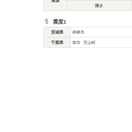
震源
深さ
震度1
茨城県
神栖市
千葉県
旭市
芝山町