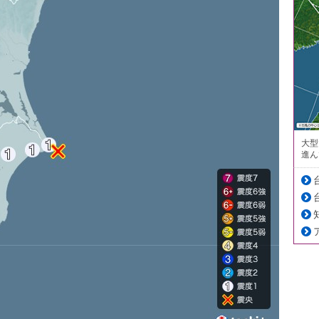
大型
進ん