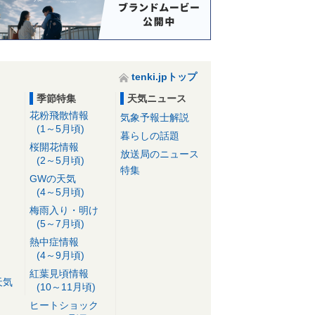
tenki.jpトップ
季節特集
天気ニュース
花粉飛散情報
気象予報士解説
(1～5月頃)
暮らしの話題
桜開花情報
放送局のニュース
(2～5月頃)
特集
GWの天気
(4～5月頃)
梅雨入り・明け
(5～7月頃)
熱中症情報
(4～9月頃)
紅葉見頃情報
天気
(10～11月頃)
ヒートショック