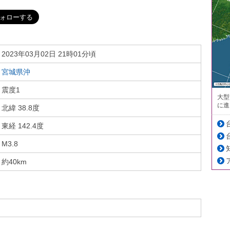
2023年03月02日 21時01分頃
宮城県沖
震度1
大型
に進
北緯 38.8度
東経 142.4度
M3.8
約40km