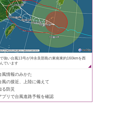
で強い台風13号が沖永良部島の東南東約160kmを西
んでいます
台風情報のみかた
台風の接近、上陸に備えて
知る防災
アプリで台風進路予報を確認