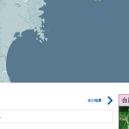
台
次の地震
。