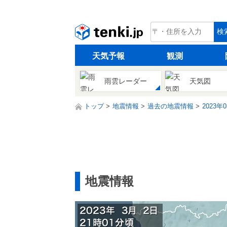
tenki.jp
検
天気予報
観測
雨雲レーダー
天気図
トップ
地震情報
過去の地震情報
2023年
地震情報