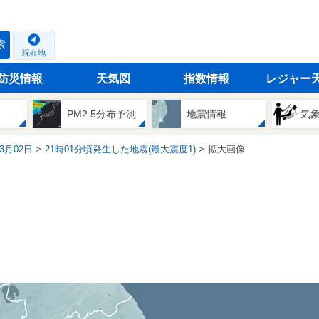
索
現在地
防災情報
天気図
指数情報
レジャー
PM2.5分布予測
地震情報
気
03月02日
21時01分頃発生した地震(最大震度1)
拡大画像