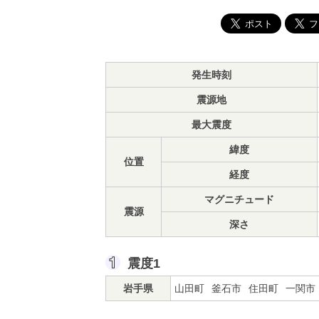
発生時刻
震源地
最大震度
緯度
位置
経度
マグニチュード
震源
深さ
震度1
岩手県
山田町
釜石市
住田町
一関市