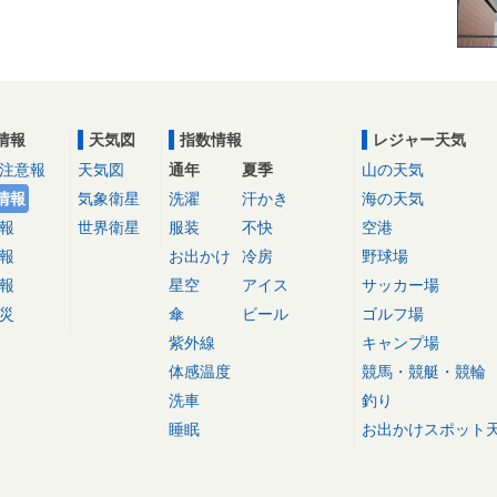
情報
天気図
指数情報
レジャー天気
注意報
天気図
通年
夏季
山の天気
情報
気象衛星
洗濯
汗かき
海の天気
報
世界衛星
服装
不快
空港
報
お出かけ
冷房
野球場
報
星空
アイス
サッカー場
災
傘
ビール
ゴルフ場
紫外線
キャンプ場
体感温度
競馬・競艇・競輪
洗車
釣り
睡眠
お出かけスポット