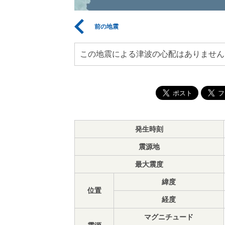
前の地震
この地震による津波の心配はありません
発生時刻
震源地
最大震度
緯度
位置
経度
マグニチュード