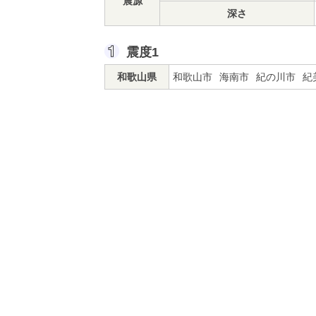
震源
深さ
震度1
和歌山県
和歌山市
海南市
紀の川市
紀