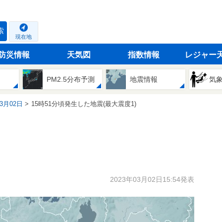
索
現在地
防災情報
天気図
指数情報
レジャー
PM2.5分布予測
地震情報
気
03月02日
15時51分頃発生した地震(最大震度1)
2023年03月02日15:54発表