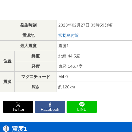
発生時刻
2023年02月27日 03時59分頃
震源地
択捉島付近
最大震度
震度1
緯度
北緯 44.5度
位置
経度
東経 146.7度
マグニチュード
M4.0
震源
深さ
約120km
Twitter
Facebook
LINE
震度1