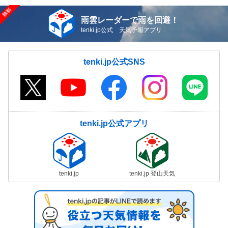
雨雲レーダーで雨を回避！
tenki.jp公式 天気予報アプリ
tenki.jp公式SNS
tenki.jp公式アプリ
tenki.jp
tenki.jp 登山天気