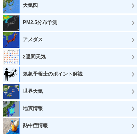
天気図
PM2.5分布予測
アメダス
2週間天気
気象予報士のポイント解説
世界天気
地震情報
熱中症情報