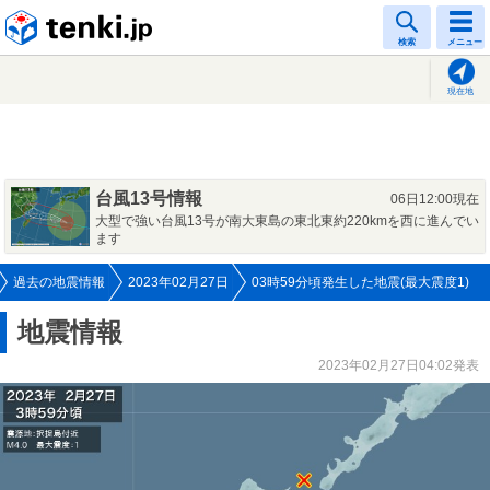
tenki.jp
検索
メニュー
現在地
台風13号情報
06日12:00現在
大型で強い台風13号が南大東島の東北東約220kmを西に進んでい
ます
過去の地震情報
2023年02月27日
03時59分頃発生した地震(最大震度1)
地震情報
2023年02月27日04:02発表