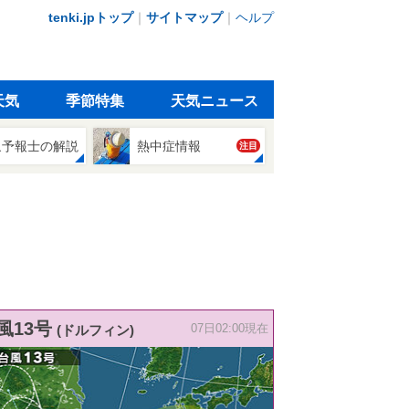
tenki.jpトップ
｜
サイトマップ
｜
ヘルプ
天気
季節特集
天気ニュース
象予報士の解説
熱中症情報
注目
風13号
(ドルフィン)
07日02:00現在