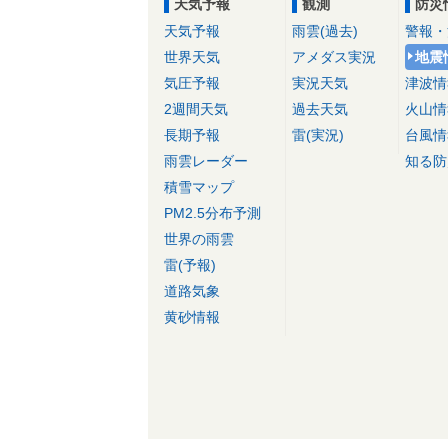
天気予報
観測
防災
天気予報
雨雲(過去)
警報・
世界天気
アメダス実況
地震
気圧予報
実況天気
津波情
2週間天気
過去天気
火山情
長期予報
雷(実況)
台風情
雨雲レーダー
知る防
積雪マップ
PM2.5分布予測
世界の雨雲
雷(予報)
道路気象
黄砂情報