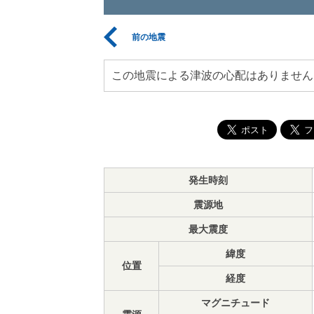
前の地震
この地震による津波の心配はありません
発生時刻
震源地
最大震度
緯度
位置
経度
マグニチュード