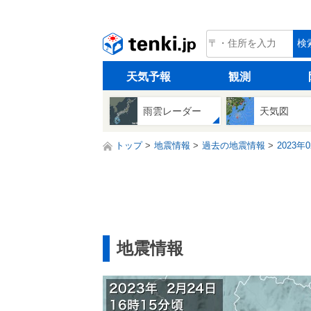
tenki.jp
検
天気予報
観測
雨雲レーダー
天気図
トップ
地震情報
過去の地震情報
2023年
地震情報