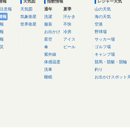
情報
天気図
指数情報
レジャー天気
注意報
天気図
通年
夏季
山の天気
情報
気象衛星
洗濯
汗かき
海の天気
報
世界衛星
服装
不快
空港
報
お出かけ
冷房
野球場
報
星空
アイス
サッカー場
災
傘
ビール
ゴルフ場
紫外線
キャンプ場
体感温度
競馬・競艇・競輪
洗車
釣り
睡眠
お出かけスポット