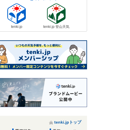
tenki.jp
tenki.jp 登山天気
tenki.jpトップ