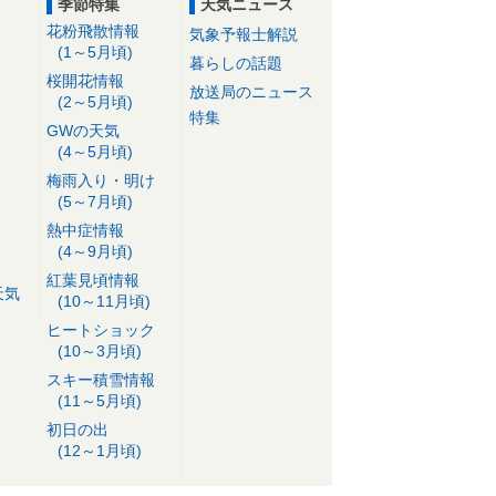
季節特集
天気ニュース
花粉飛散情報
気象予報士解説
(1～5月頃)
暮らしの話題
桜開花情報
放送局のニュース
(2～5月頃)
特集
GWの天気
(4～5月頃)
梅雨入り・明け
(5～7月頃)
熱中症情報
(4～9月頃)
紅葉見頃情報
天気
(10～11月頃)
ヒートショック
(10～3月頃)
スキー積雪情報
(11～5月頃)
初日の出
(12～1月頃)