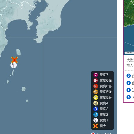
大型
進ん