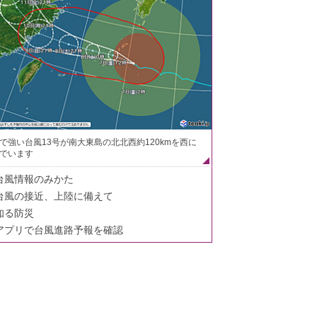
で強い台風13号が南大東島の北北西約120kmを西に
でいます
台風情報のみかた
台風の接近、上陸に備えて
知る防災
アプリで台風進路予報を確認