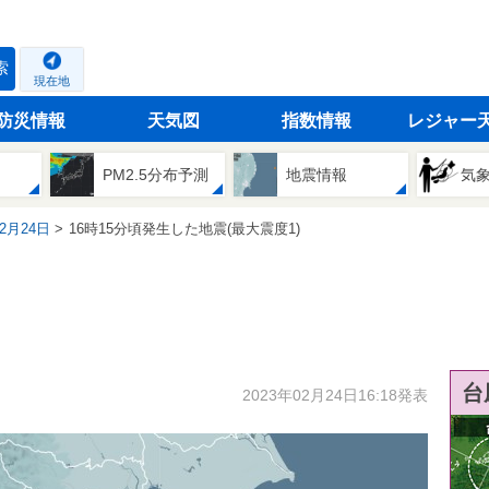
索
現在地
防災情報
天気図
指数情報
レジャー
PM2.5分布予測
地震情報
気
02月24日
16時15分頃発生した地震(最大震度1)
台
2023年02月24日16:18発表