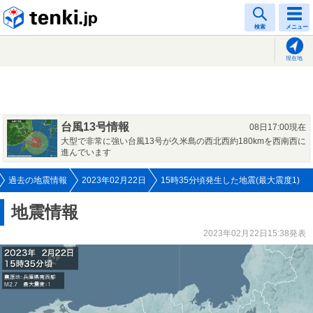
tenki.jp
検索
メニュー
現在地
台風13号情報
08日17:00現在
大型で非常に強い台風13号が久米島の西北西約180kmを西南西に
進んでいます
過去の地震情報
2023年02月22日
15時35分頃発生した地震(最大震度1)
地震情報
2023年02月22日15:38発表