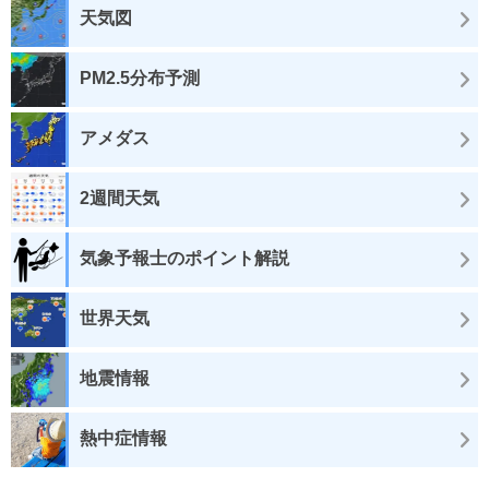
天気図
PM2.5分布予測
アメダス
2週間天気
気象予報士のポイント解説
世界天気
地震情報
熱中症情報