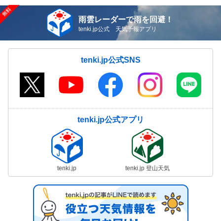
雨雲レーダーで雨を回避！
tenki.jp公式 天気予報アプリ
tenki.jp公式SNS
tenki.jp公式アプリ
tenki.jp
tenki.jp 登山天気