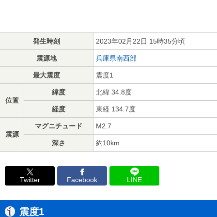
発生時刻
2023年02月22日 15時35分頃
震源地
兵庫県南西部
最大震度
震度1
緯度
北緯 34.8度
位置
経度
東経 134.7度
マグニチュード
M2.7
震源
深さ
約10km
Twitter
Facebook
LINE
震度1