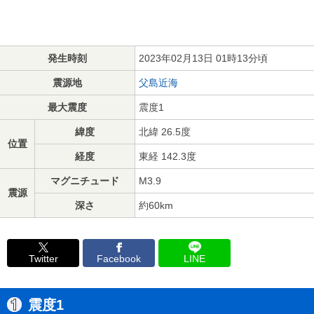
発生時刻
2023年02月13日 01時13分頃
震源地
父島近海
最大震度
震度1
緯度
北緯 26.5度
位置
経度
東経 142.3度
マグニチュード
M3.9
震源
深さ
約60km
Twitter
Facebook
LINE
震度1