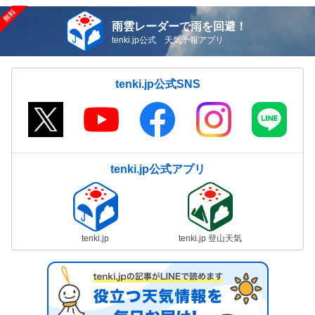
雨雲レーダーで雨を回避！
tenki.jp公式 天気予報アプリ
tenki.jp公式SNS
tenki.jp公式アプリ
tenki.jp
tenki.jp 登山天気