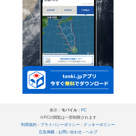
表示：
モバイル
｜
PC
※PCの閲覧は一部制限されます
利用規約
-
プライバシーポリシー
-
クッキーポリシー
広告掲載
-
お問い合わせ
-
ヘルプ