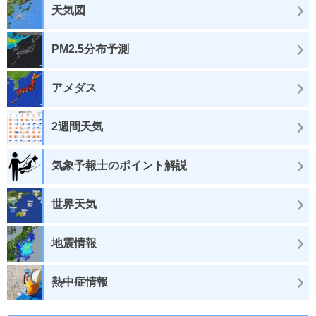
天気図
PM2.5分布予測
アメダス
2週間天気
気象予報士のポイント解説
世界天気
地震情報
熱中症情報