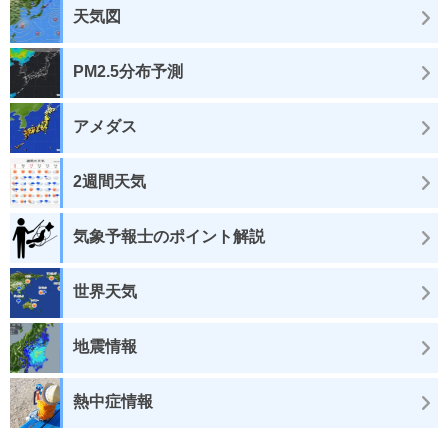
天気図
PM2.5分布予測
アメダス
2週間天気
気象予報士のポイント解説
世界天気
地震情報
熱中症情報