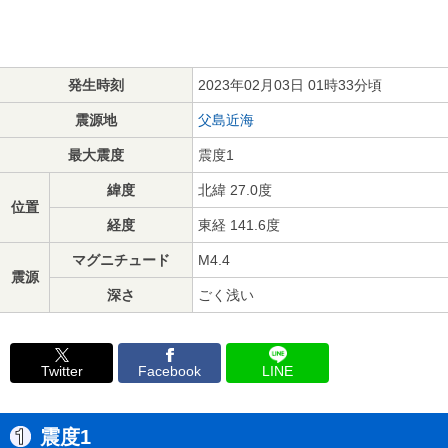
発生時刻
2023年02月03日 01時33分頃
震源地
父島近海
最大震度
震度1
緯度
北緯 27.0度
位置
経度
東経 141.6度
マグニチュード
M4.4
震源
深さ
ごく浅い
Twitter
Facebook
LINE
震度1