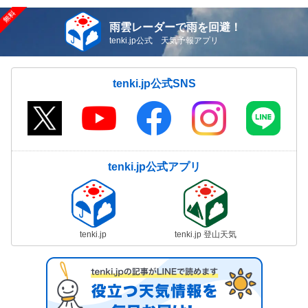
雨雲レーダーで雨を回避！
tenki.jp公式 天気予報アプリ
tenki.jp公式SNS
tenki.jp公式アプリ
tenki.jp
tenki.jp 登山天気