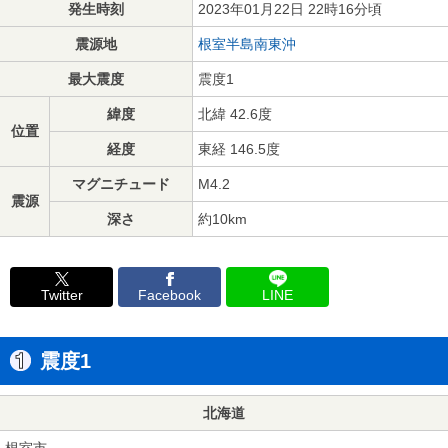
発生時刻
2023年01月22日 22時16分頃
震源地
根室半島南東沖
最大震度
震度1
緯度
北緯 42.6度
位置
経度
東経 146.5度
マグニチュード
M4.2
震源
深さ
約10km
Twitter
Facebook
LINE
震度1
北海道
根室市