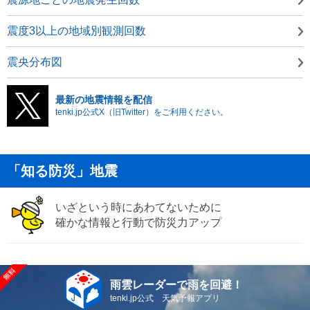
震度3以上の地域別観測回数
震央分布図
最新の地震情報を配信
tenki.jp公式X（旧Twitter）をご利用ください。
「知る防災」地震
いざという時にあわてないために
確かな情報と行動で防災力アップ
雨雲レーダーで雨を回避！
tenki.jp公式 天気予報アプリ