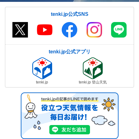
tenki.jp公式SNS
tenki.jp公式アプリ
tenki.jp
tenki.jp 登山天気