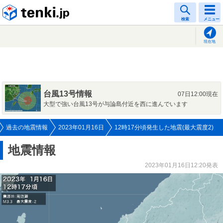
tenki.jp
検索
メニュー
現在地
台風13号情報
07日12:00現在
大型で強い台風13号が与論島付近を西に進んでいます
過去の地震情報
2023年01月16日
12時17分頃発生した地震(最大震度2)
地震情報
2023年01月16日12:20発表