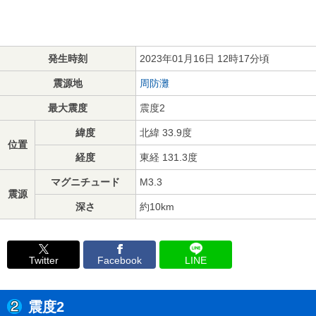
発生時刻
2023年01月16日 12時17分頃
震源地
周防灘
最大震度
震度2
緯度
北緯 33.9度
位置
経度
東経 131.3度
マグニチュード
M3.3
震源
深さ
約10km
Twitter
Facebook
LINE
震度2