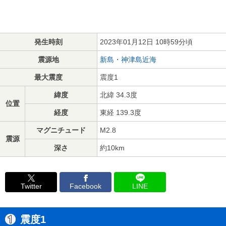
発生時刻
2023年01月12日 10時59分頃
震源地
新島・神津島近海
最大震度
震度1
緯度
北緯 34.3度
位置
経度
東経 139.3度
マグニチュード
M2.8
震源
深さ
約10km
Twitter
Facebook
LINE
震度1