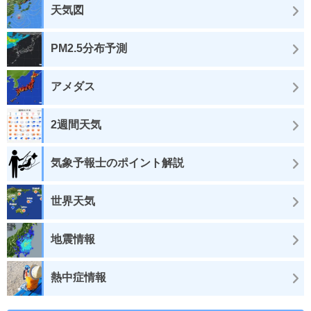
天気図
PM2.5分布予測
アメダス
2週間天気
気象予報士のポイント解説
世界天気
地震情報
熱中症情報