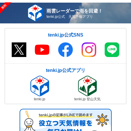
雨雲レーダーで雨を回避！
tenki.jp公式 天気予報アプリ
tenki.jp公式SNS
tenki.jp公式アプリ
tenki.jp
tenki.jp 登山天気