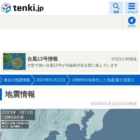
tenki.jp
検索
メニュー
現在地
台風13号情報
07日11:00現在
大型で強い台風13号が与論島付近を西に進んでいます
過去の地震情報
2023年01月12日
10時59分頃発生した地震(最大震度1)
地震情報
2023年01月12日11:02発表