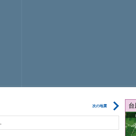
台
次の地震
。