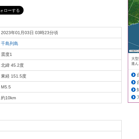
2023年01月03日 03時23分頃
千島列島
震度1
大型
進ん
北緯 45.2度
東経 151.5度
M5.5
約10km