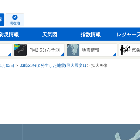
索
現在地
防災情報
天気図
指数情報
レジャー
PM2.5分布予測
地震情報
気
01月03日
03時23分頃発生した地震(最大震度1)
拡大画像