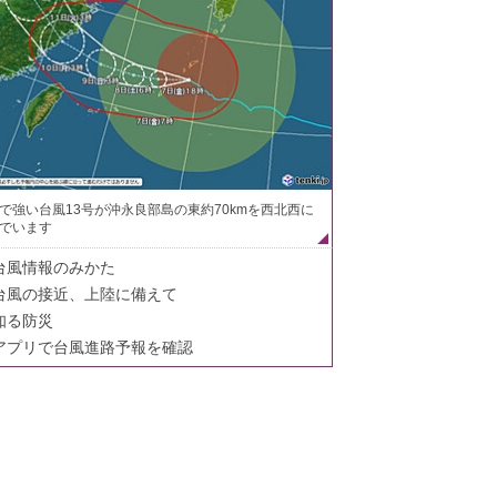
で強い台風13号が沖永良部島の東約70kmを西北西に
でいます
台風情報のみかた
台風の接近、上陸に備えて
知る防災
アプリで台風進路予報を確認