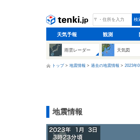
tenki.jp
検
天気予報
観測
雨雲レーダー
天気図
トップ
地震情報
過去の地震情報
2023年
地震情報