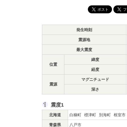
発生時刻
震源地
最大震度
緯度
位置
経度
マグニチュード
震源
深さ
震度1
北海道
白糠町
標津町
別海町
根室市
青森県
八戸市