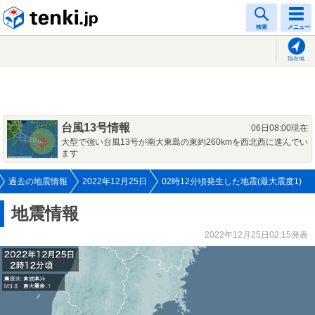
tenki.jp
検索
メニュー
現在地
台風13号情報
06日08:00現在
大型で強い台風13号が南大東島の東約260kmを西北西に進んでい
ます
過去の地震情報
2022年12月25日
02時12分頃発生した地震(最大震度1)
地震情報
2022年12月25日02:15発表