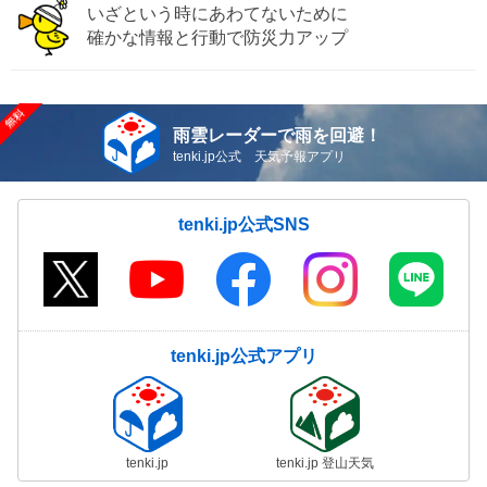
いざという時にあわてないために
確かな情報と行動で防災力アップ
雨雲レーダーで雨を回避！
tenki.jp公式 天気予報アプリ
tenki.jp公式SNS
tenki.jp公式アプリ
tenki.jp
tenki.jp 登山天気