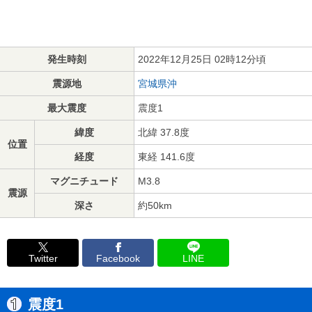
発生時刻
2022年12月25日 02時12分頃
震源地
宮城県沖
最大震度
震度1
緯度
北緯 37.8度
位置
経度
東経 141.6度
マグニチュード
M3.8
震源
深さ
約50km
Twitter
Facebook
LINE
震度1