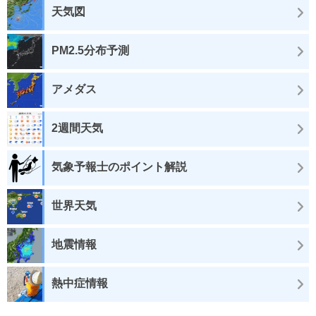
天気図
PM2.5分布予測
アメダス
2週間天気
気象予報士のポイント解説
世界天気
地震情報
熱中症情報