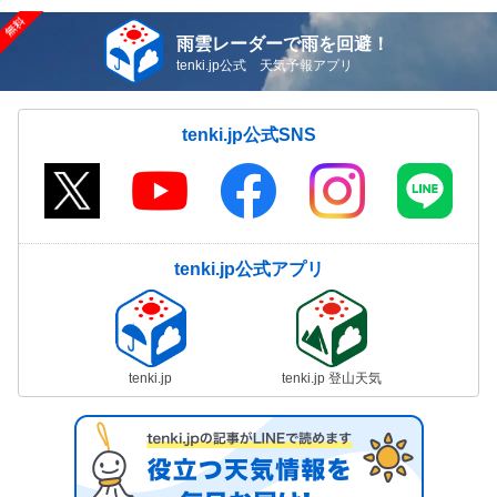
雨雲レーダーで雨を回避！
tenki.jp公式 天気予報アプリ
tenki.jp公式SNS
tenki.jp公式アプリ
tenki.jp
tenki.jp 登山天気