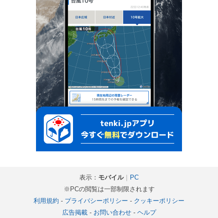
表示：
モバイル
｜
PC
※PCの閲覧は一部制限されます
利用規約
-
プライバシーポリシー
-
クッキーポリシー
広告掲載
-
お問い合わせ
-
ヘルプ