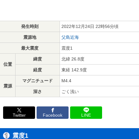
発生時刻
2022年12月24日 22時56分頃
震源地
父島近海
最大震度
震度1
緯度
北緯 26.8度
位置
経度
東経 142.9度
マグニチュード
M4.4
震源
深さ
ごく浅い
Twitter
Facebook
LINE
震度1