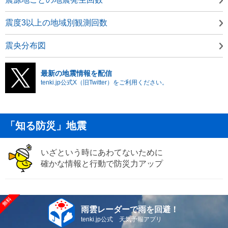
震度3以上の地域別観測回数
震央分布図
最新の地震情報を配信
tenki.jp公式X（旧Twitter）をご利用ください。
「知る防災」地震
いざという時にあわてないために
確かな情報と行動で防災力アップ
雨雲レーダーで雨を回避！
tenki.jp公式 天気予報アプリ