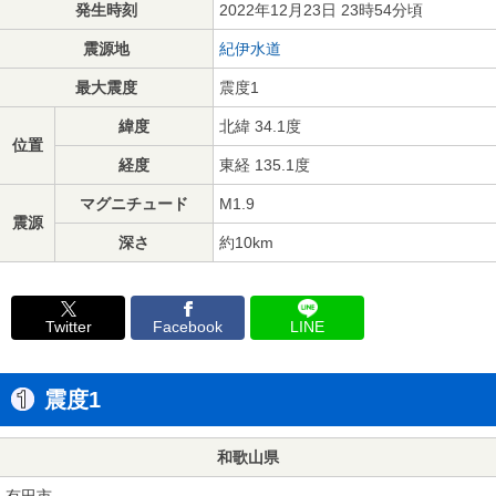
発生時刻
2022年12月23日 23時54分頃
震源地
紀伊水道
最大震度
震度1
緯度
北緯 34.1度
位置
経度
東経 135.1度
マグニチュード
M1.9
震源
深さ
約10km
Twitter
Facebook
LINE
震度1
和歌山県
有田市