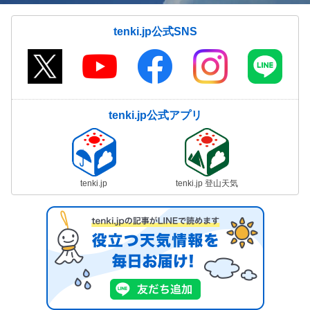
tenki.jp公式SNS
tenki.jp公式アプリ
tenki.jp
tenki.jp 登山天気