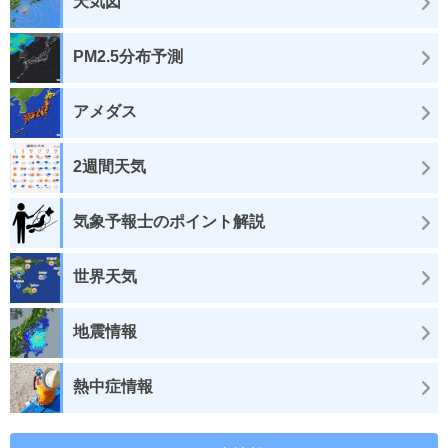
天気図
PM2.5分布予測
アメダス
2週間天気
気象予報士のポイント解説
世界天気
地震情報
熱中症情報