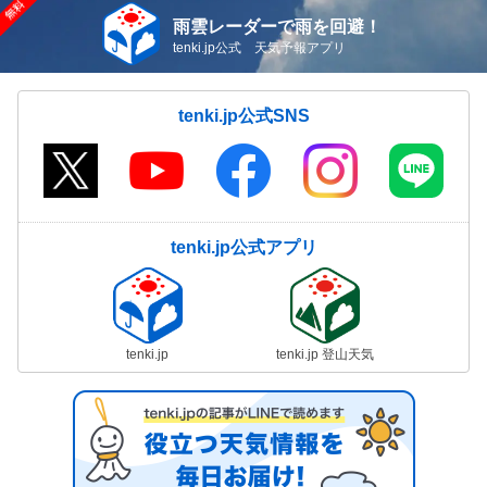
雨雲レーダーで雨を回避！
tenki.jp公式 天気予報アプリ
tenki.jp公式SNS
tenki.jp公式アプリ
tenki.jp
tenki.jp 登山天気