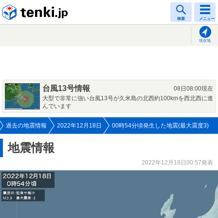
tenki.jp
検索
メニュー
現在地
台風13号情報
08日08:00現在
大型で非常に強い台風13号が久米島の北西約100kmを西北西に進
んでいます
過去の地震情報
2022年12月18日
00時54分頃発生した地震(最大震度3)
地震情報
2022年12月18日00:57発表