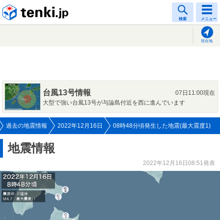
tenki.jp
検索
メニュー
現在地
台風13号情報
07日11:00現在
大型で強い台風13号が与論島付近を西に進んでいます
過去の地震情報
2022年12月16日
08時48分頃発生した地震(最大震度1)
地震情報
2022年12月16日08:51発表