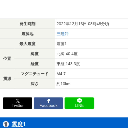
発生時刻
2022年12月16日 08時48分頃
震源地
三陸沖
最大震度
震度1
緯度
北緯 40.4度
位置
経度
東経 143.3度
マグニチュード
M4.7
震源
深さ
約10km
Twitter
Facebook
LINE
震度1