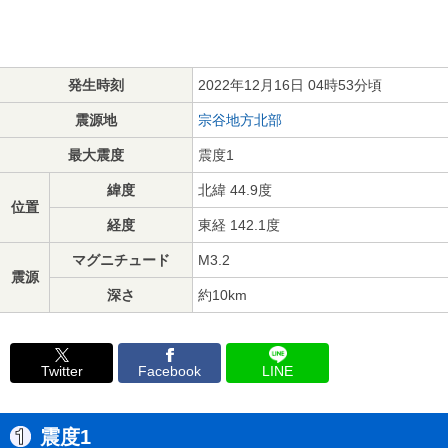
発生時刻
2022年12月16日 04時53分頃
震源地
宗谷地方北部
最大震度
震度1
緯度
北緯 44.9度
位置
経度
東経 142.1度
マグニチュード
M3.2
震源
深さ
約10km
Twitter
Facebook
LINE
震度1