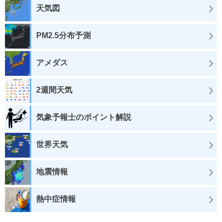
天気図
PM2.5分布予測
アメダス
2週間天気
気象予報士のポイント解説
世界天気
地震情報
熱中症情報