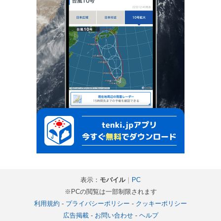
表示：
モバイル
｜
PC
※PCの閲覧は一部制限されます
利用規約
-
プライバシーポリシー
-
クッキーポリシー
広告掲載
-
お問い合わせ
-
ヘルプ