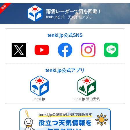
雨雲レーダーで雨を回避！
tenki.jp公式 天気予報アプリ
tenki.jp公式SNS
tenki.jp公式アプリ
tenki.jp
tenki.jp 登山天気