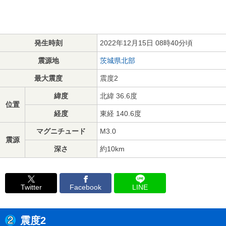
発生時刻
2022年12月15日 08時40分頃
震源地
茨城県北部
最大震度
震度2
緯度
北緯 36.6度
位置
経度
東経 140.6度
マグニチュード
M3.0
震源
深さ
約10km
Twitter
Facebook
LINE
震度2