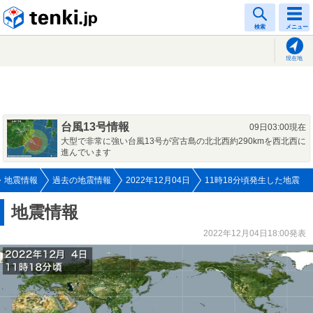
tenki.jp
検索
メニュー
現在地
台風13号情報
09日03:00現在
大型で非常に強い台風13号が宮古島の北北西約290kmを西北西に
進んでいます
地震情報
過去の地震情報
2022年12月04日
11時18分頃発生した地震
地震情報
2022年12月04日18:00発表