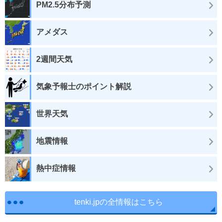
PM2.5分布予測
アメダス
2週間天気
気象予報士のポイント解説
世界天気
地震情報
熱中症情報
tenki.jpの全情報はこちら