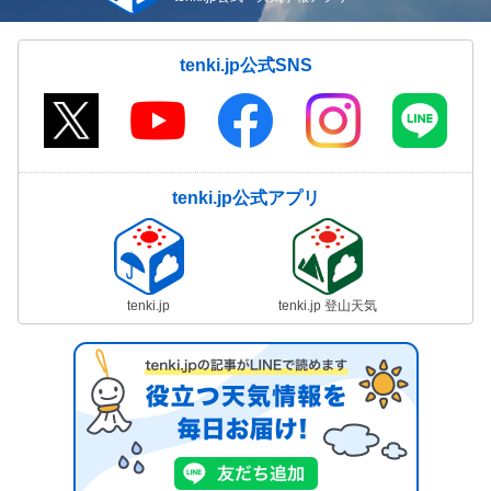
tenki.jp公式SNS
tenki.jp公式アプリ
tenki.jp
tenki.jp 登山天気