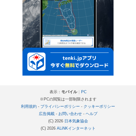
表示：
モバイル
｜
PC
※PCの閲覧は一部制限されます
利用規約
-
プライバシーポリシー
-
クッキーポリシー
広告掲載
-
お問い合わせ
-
ヘルプ
(C) 2026
日本気象協会
(C) 2026
ALiNKインターネット