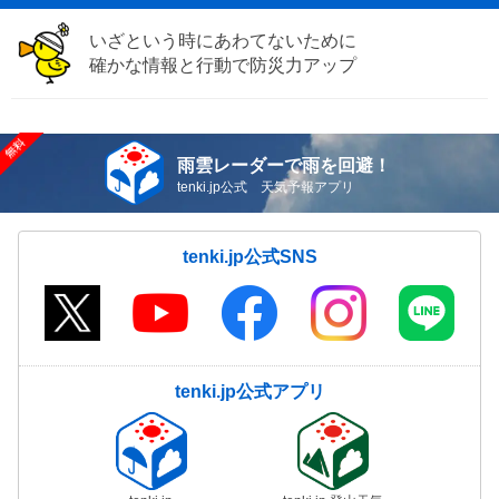
いざという時にあわてないために
確かな情報と行動で防災力アップ
雨雲レーダーで雨を回避！
tenki.jp公式 天気予報アプリ
tenki.jp公式SNS
tenki.jp公式アプリ