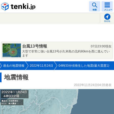
tenki.jp
検索
メニュー
現在地
台風13号情報
07日23:00現在
大型で非常に強い台風13号が久米島の北約90kmを西に進んでい
ます
過去の地震情報
2022年11月24日
04時33分頃発生した地震(最大震度1)
地震情報
2022年11月24日04:35発表