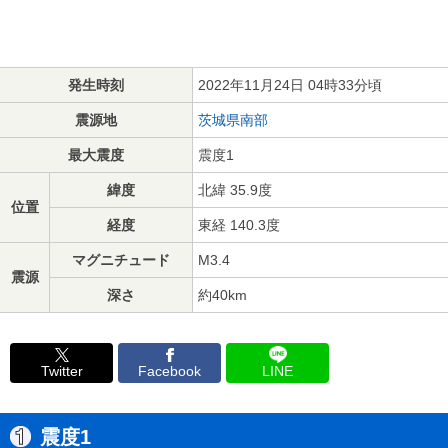
発生時刻
2022年11月24日 04時33分頃
震源地
茨城県南部
最大震度
震度1
緯度
北緯 35.9度
位置
経度
東経 140.3度
マグニチュード
M3.4
震源
深さ
約40km
Twitter
Facebook
LINE
震度1