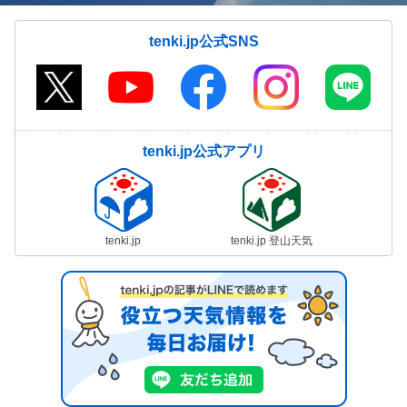
tenki.jp公式SNS
tenki.jp公式アプリ
tenki.jp
tenki.jp 登山天気