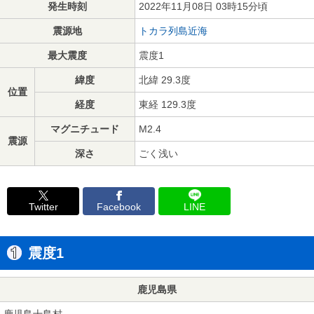
発生時刻
2022年11月08日 03時15分頃
震源地
トカラ列島近海
最大震度
震度1
緯度
北緯 29.3度
位置
経度
東経 129.3度
マグニチュード
M2.4
震源
深さ
ごく浅い
Twitter
Facebook
LINE
震度1
鹿児島県
鹿児島十島村