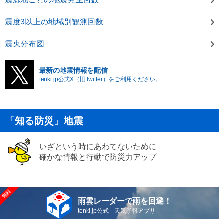
震度3以上の地域別観測回数
震央分布図
最新の地震情報を配信
tenki.jp公式X（旧Twitter）をご利用ください。
「知る防災」地震
いざという時にあわてないために
確かな情報と行動で防災力アップ
雨雲レーダーで雨を回避！
tenki.jp公式 天気予報アプリ