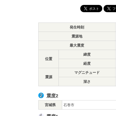
発生時刻
震源地
最大震度
緯度
位置
経度
マグニチュード
震源
深さ
震度2
宮城県
石巻市