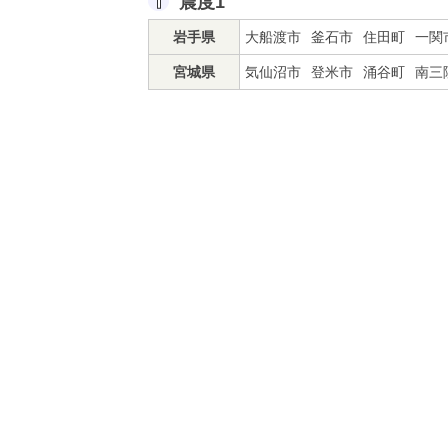
震度1
岩手県
大船渡市
釜石市
住田町
一関
宮城県
気仙沼市
登米市
涌谷町
南三