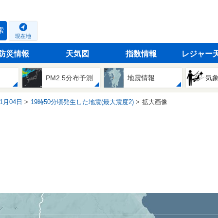
索
現在地
防災情報
天気図
指数情報
レジャー
PM2.5分布予測
地震情報
気
11月04日
19時50分頃発生した地震(最大震度2)
拡大画像