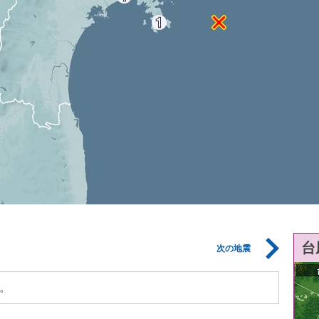
台
次の地震
。