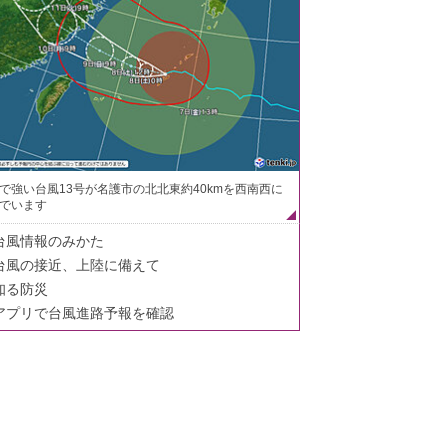
で強い台風13号が名護市の北北東約40kmを西南西に
でいます
台風情報のみかた
台風の接近、上陸に備えて
知る防災
アプリで台風進路予報を確認