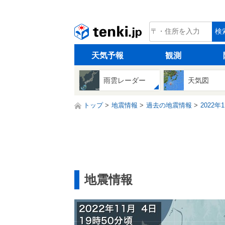
tenki.jp
検
天気予報
観測
雨雲レーダー
天気図
トップ
地震情報
過去の地震情報
2022年
地震情報