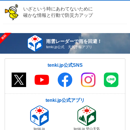
いざという時にあわてないために
確かな情報と行動で防災力アップ
雨雲レーダーで雨を回避！
tenki.jp公式 天気予報アプリ
tenki.jp公式SNS
tenki.jp公式アプリ
tenki.jp
tenki.jp 登山天気