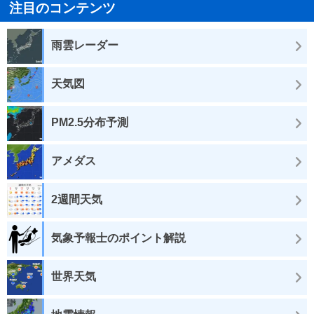
注目のコンテンツ
雨雲レーダー
天気図
PM2.5分布予測
アメダス
2週間天気
気象予報士のポイント解説
世界天気