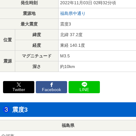
発生時刻
2022年11月03日 02時32分頃
震源地
福島県中通り
最大震度
震度3
緯度
北緯 37.2度
位置
経度
東経 140.1度
マグニチュード
M3.5
震源
深さ
約10km
Twitter
Facebook
LINE
震度3
福島県
白河市