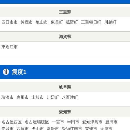
三重県
四日市市
鈴鹿市
亀山市
東員町
菰野町
三重朝日町
川越町
滋賀県
東近江市
震度1
岐阜県
瑞浪市
恵那市
土岐市
川辺町
八百津町
愛知県
名古屋西区
名古屋瑞穂区
一宮市
半田市
愛知津島市
豊田市
安城市
西尾市
犬山市
常滑市
愛知江南市
東海市
大府市