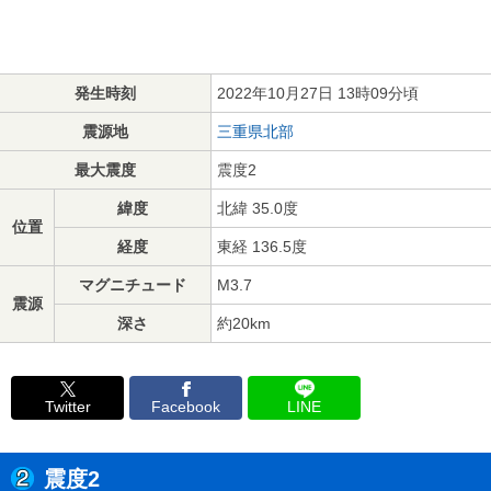
発生時刻
2022年10月27日 13時09分頃
震源地
三重県北部
最大震度
震度2
緯度
北緯 35.0度
位置
経度
東経 136.5度
マグニチュード
M3.7
震源
深さ
約20km
Twitter
Facebook
LINE
震度2