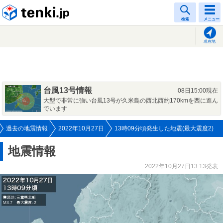
tenki.jp
検索
メニュー
現在地
台風13号情報
08日15:00現在
大型で非常に強い台風13号が久米島の西北西約170kmを西に進ん
でいます
過去の地震情報
2022年10月27日
13時09分頃発生した地震(最大震度2)
地震情報
2022年10月27日13:13発表