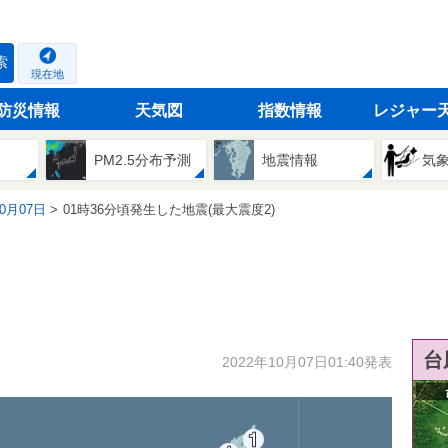
索
現在地
防災情報
天気図
指数情報
レジャー
PM2.5分布予測
地震情報
気
10月07日
01時36分頃発生した地震(最大震度2)
台
2022年10月07日01:40発表