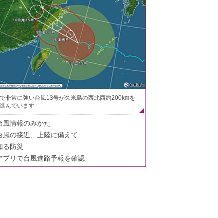
で非常に強い台風13号が久米島の西北西約200kmを
進んでいます
台風情報のみかた
台風の接近、上陸に備えて
知る防災
アプリで台風進路予報を確認