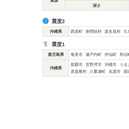
震源
深さ
震度2
沖縄県
西原町
座間味村
渡名喜村
久
震度1
鹿児島県
奄美市
瀬戸内町
伊仙町
和泊
那覇市
宜野湾市
沖縄市
うる
沖縄県
渡嘉敷村
八重瀬町
名護市
国