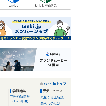
tenki.jp
tenki.jp 登山天気
tenki.jpトップ
季節特集
天気ニュース
花粉飛散情報
気象予報士解説
(1～5月頃)
暮らしの話題