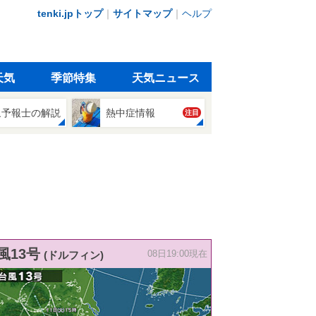
tenki.jpトップ
｜
サイトマップ
｜
ヘルプ
天気
季節特集
天気ニュース
象予報士の解説
熱中症情報
注目
風13号
(ドルフィン)
08日19:00現在