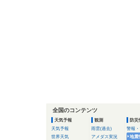
全国のコンテンツ
天気予報
観測
防災
天気予報
雨雲(過去)
警報・
世界天気
アメダス実況
地震