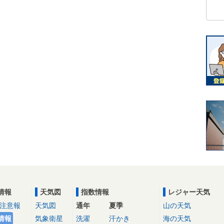
情報
天気図
指数情報
レジャー天気
注意報
天気図
通年
夏季
山の天気
情報
気象衛星
洗濯
汗かき
海の天気