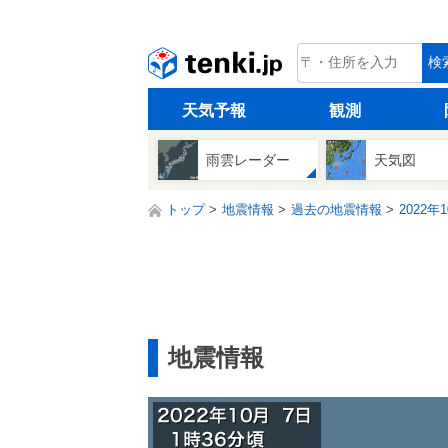
tenki.jp
検
天気予報
観測
雨雲レーダー
天気図
トップ
地震情報
過去の地震情報
2022年
地震情報