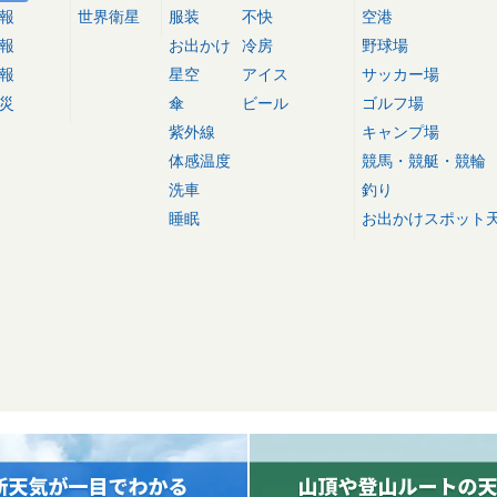
報
世界衛星
服装
不快
空港
報
お出かけ
冷房
野球場
報
星空
アイス
サッカー場
災
傘
ビール
ゴルフ場
紫外線
キャンプ場
体感温度
競馬・競艇・競輪
洗車
釣り
睡眠
お出かけスポット