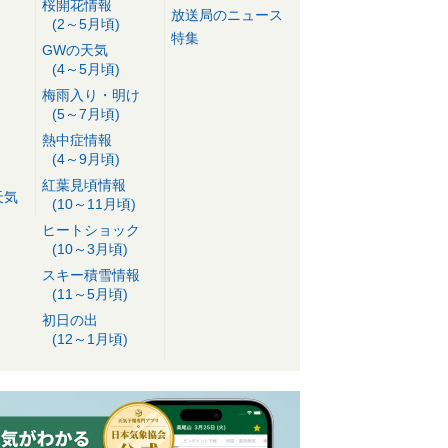
桜開花情報
放送局のニュース
(2～5月頃)
特集
GWの天気
(4～5月頃)
梅雨入り・明け
(5～7月頃)
熱中症情報
(4～9月頃)
紅葉見頃情報
天気
(10～11月頃)
ヒートショック
(10～3月頃)
スキー積雪情報
(11～5月頃)
初日の出
(12～1月頃)