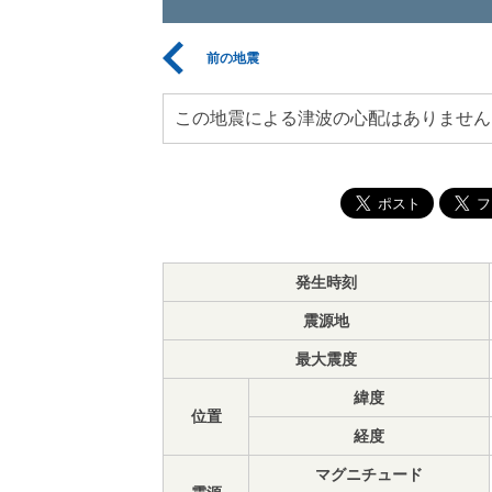
前の地震
この地震による津波の心配はありません
発生時刻
震源地
最大震度
緯度
位置
経度
マグニチュード