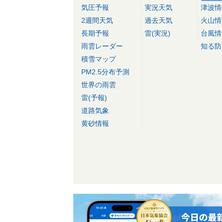
気圧予報
実況天気
津波情
2週間天気
過去天気
火山情
長期予報
雷(実況)
台風情
雨雲レーダー
知る防
積雪マップ
PM2.5分布予測
世界の雨雲
雷(予報)
道路気象
黄砂情報