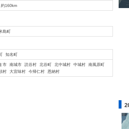
約160km
米島町
町
知名町
ま市
南城市
読谷村
北谷町
北中城村
中城村
南風原町
頭村
大宜味村
今帰仁村
恩納村
2