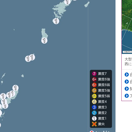
大型
西に