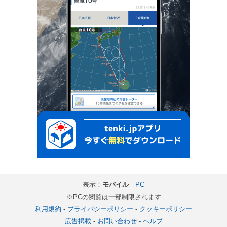
表示：
モバイル
｜
PC
※PCの閲覧は一部制限されます
利用規約
-
プライバシーポリシー
-
クッキーポリシー
広告掲載
-
お問い合わせ
-
ヘルプ