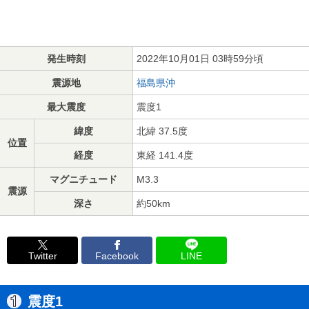
発生時刻
2022年10月01日 03時59分頃
震源地
福島県沖
最大震度
震度1
緯度
北緯 37.5度
位置
経度
東経 141.4度
マグニチュード
M3.3
震源
深さ
約50km
Twitter
Facebook
LINE
震度1