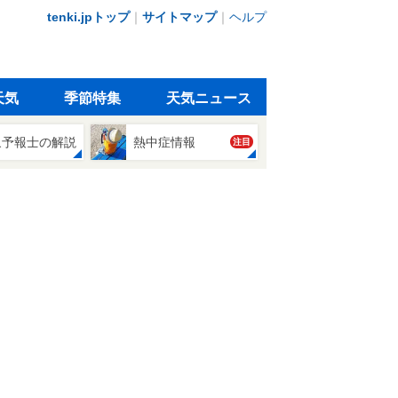
tenki.jpトップ
｜
サイトマップ
｜
ヘルプ
天気
季節特集
天気ニュース
象予報士の解説
熱中症情報
注目