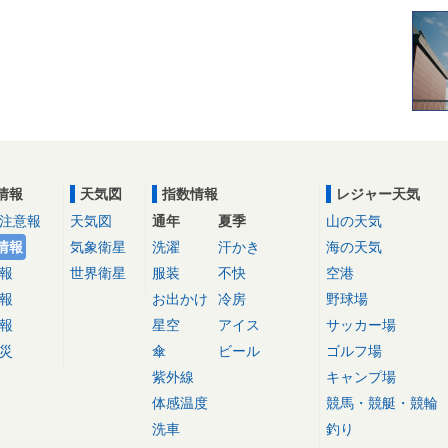
情報
天気図
指数情報
レジャー天気
注意報
天気図
通年
夏季
山の天気
情報
気象衛星
洗濯
汗かき
海の天気
報
世界衛星
服装
不快
空港
報
お出かけ
冷房
野球場
報
星空
アイス
サッカー場
災
傘
ビール
ゴルフ場
紫外線
キャンプ場
体感温度
競馬・競艇・競輪
洗車
釣り