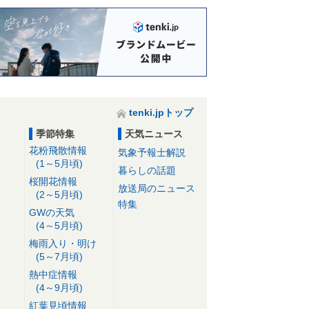
tenki.jpトップ
季節特集
天気ニュース
花粉飛散情報
気象予報士解説
(1～5月頃)
暮らしの話題
桜開花情報
放送局のニュース
(2～5月頃)
特集
GWの天気
(4～5月頃)
梅雨入り・明け
(5～7月頃)
熱中症情報
(4～9月頃)
紅葉見頃情報