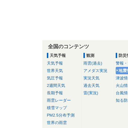
全国のコンテンツ
天気予報
観測
防災
天気予報
雨雲(過去)
警報・
世界天気
アメダス実況
地震
気圧予報
実況天気
津波情
2週間天気
過去天気
火山情
長期予報
雷(実況)
台風情
雨雲レーダー
知る防
積雪マップ
PM2.5分布予測
世界の雨雲