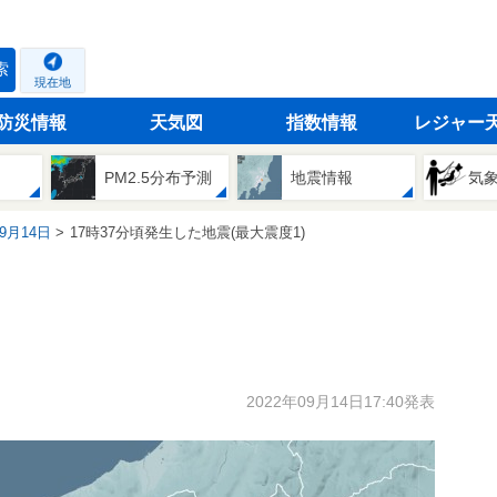
索
現在地
防災情報
天気図
指数情報
レジャー
PM2.5分布予測
地震情報
気
09月14日
17時37分頃発生した地震(最大震度1)
2022年09月14日17:40発表