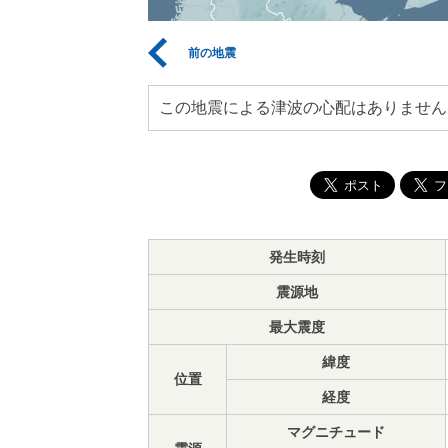
前の地震
この地震による津波の心配はありません
発生時刻
震源地
最大震度
緯度
位置
経度
マグニチュード