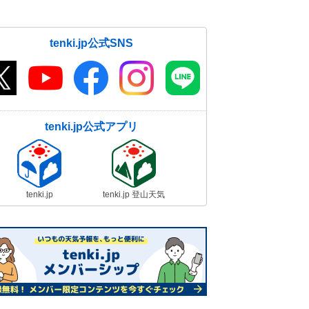
tenki.jp公式SNS
tenki.jp公式アプリ
tenki.jp
tenki.jp 登山天気