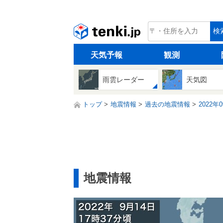
tenki.jp
検
天気予報
観測
雨雲レーダー
天気図
トップ
地震情報
過去の地震情報
2022年
地震情報