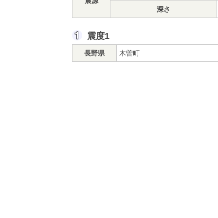
震源
深さ
震度1
長野県
木曽町