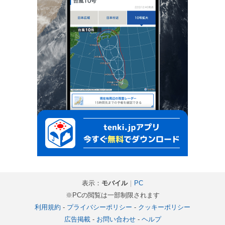
表示：
モバイル
｜
PC
※PCの閲覧は一部制限されます
利用規約
-
プライバシーポリシー
-
クッキーポリシー
広告掲載
-
お問い合わせ
-
ヘルプ