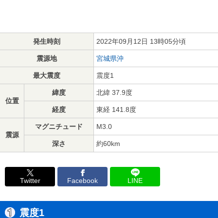
発生時刻
2022年09月12日 13時05分頃
震源地
宮城県沖
最大震度
震度1
緯度
北緯 37.9度
位置
経度
東経 141.8度
マグニチュード
M3.0
震源
深さ
約60km
Twitter
Facebook
LINE
震度1