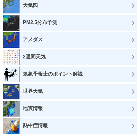
天気図
PM2.5分布予測
アメダス
2週間天気
気象予報士のポイント解説
世界天気
地震情報
熱中症情報