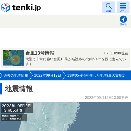
tenki.jp
検索
メニュー
現在地
台風13号情報
07日18:00現在
大型で非常に強い台風13号が名護市の北約50kmを西に進んでい
ます
過去の地震情報
2022年09月12日
13時05分頃発生した地震(最大震度1)
地震情報
2022年09月12日13:08発表