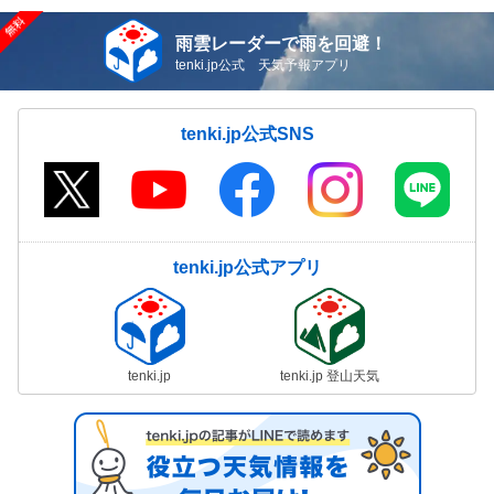
雨雲レーダーで雨を回避！
tenki.jp公式 天気予報アプリ
tenki.jp公式SNS
tenki.jp公式アプリ
tenki.jp
tenki.jp 登山天気