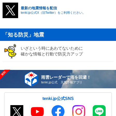
最新の地震情報を配信
tenki.jp公式X（旧Twitter）をご利用ください。
「知る防災」地震
いざという時にあわてないために
確かな情報と行動で防災力アップ
雨雲レーダーで雨を回避！
tenki.jp公式 天気予報アプリ
tenki.jp公式SNS