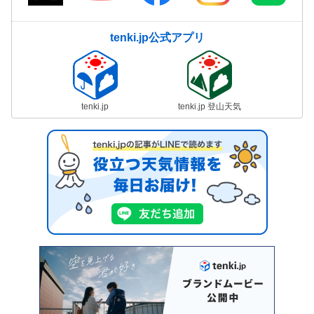
tenki.jp公式アプリ
tenki.jp
tenki.jp 登山天気