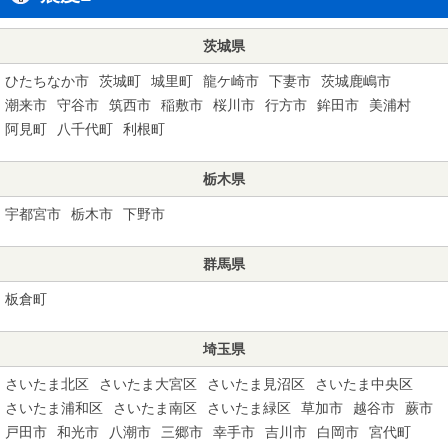
茨城県
ひたちなか市
茨城町
城里町
龍ケ崎市
下妻市
茨城鹿嶋市
潮来市
守谷市
筑西市
稲敷市
桜川市
行方市
鉾田市
美浦村
阿見町
八千代町
利根町
栃木県
宇都宮市
栃木市
下野市
群馬県
板倉町
埼玉県
さいたま北区
さいたま大宮区
さいたま見沼区
さいたま中央区
さいたま浦和区
さいたま南区
さいたま緑区
草加市
越谷市
蕨市
戸田市
和光市
八潮市
三郷市
幸手市
吉川市
白岡市
宮代町