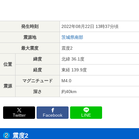
発生時刻
2022年08月22日 13時37分頃
震源地
茨城県南部
最大震度
震度2
緯度
北緯 36.1度
位置
経度
東経 139.9度
マグニチュード
M4.0
震源
深さ
約40km
Twitter
Facebook
LINE
震度2