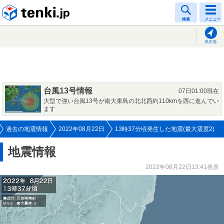
tenki.jp
検索
メニュー
現在地
台風13号情報
07日01:00現在
大型で強い台風13号が南大東島の北北西約110kmを西に進んでい
ます
過去の地震情報
2022年08月22日
13時37分頃発生した地震(最大震度2)
地震情報
2022年08月22日13:41発表