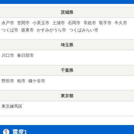
茨城県
水戸市
笠間市
小美玉市
土浦市
石岡市
常総市
取手市
牛久市
つくば市
坂東市
かすみがうら市
つくばみらい市
埼玉県
川口市
春日部市
千葉県
野田市
柏市
鎌ケ谷市
東京都
東京練馬区
震度1