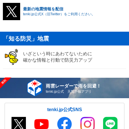
最新の地震情報を配信
tenki.jp公式X（旧Twitter）をご利用ください。
「知る防災」地震
いざという時にあわてないために
確かな情報と行動で防災力アップ
雨雲レーダーで雨を回避！
tenki.jp公式 天気予報アプリ
tenki.jp公式SNS