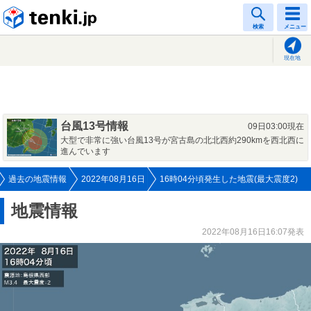
tenki.jp
検索
メニュー
現在地
台風13号情報
09日03:00現在
大型で非常に強い台風13号が宮古島の北北西約290kmを西北西に
進んでいます
過去の地震情報
2022年08月16日
16時04分頃発生した地震(最大震度2)
地震情報
2022年08月16日16:07発表