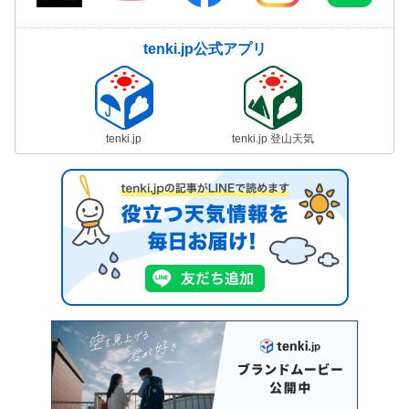
tenki.jp公式アプリ
tenki.jp
tenki.jp 登山天気