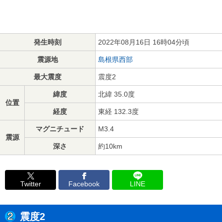
発生時刻
2022年08月16日 16時04分頃
震源地
島根県西部
最大震度
震度2
緯度
北緯 35.0度
位置
経度
東経 132.3度
マグニチュード
M3.4
震源
深さ
約10km
Twitter
Facebook
LINE
震度2