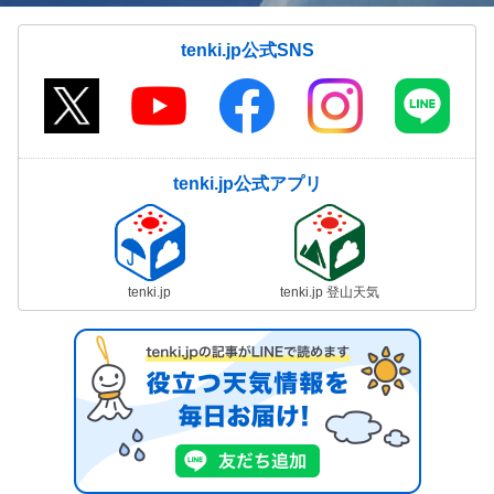
tenki.jp公式SNS
tenki.jp公式アプリ
tenki.jp
tenki.jp 登山天気