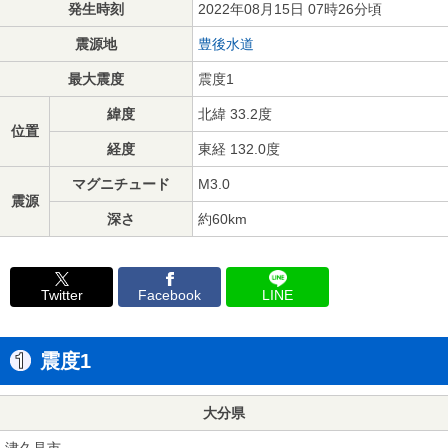
発生時刻
2022年08月15日 07時26分頃
震源地
豊後水道
最大震度
震度1
緯度
北緯 33.2度
位置
経度
東経 132.0度
マグニチュード
M3.0
震源
深さ
約60km
Twitter
Facebook
LINE
震度1
大分県
津久見市