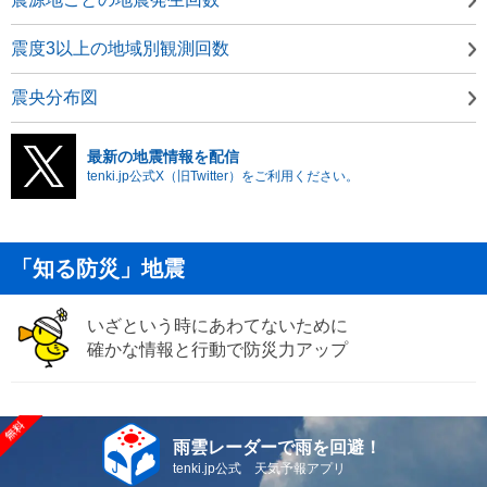
震度3以上の地域別観測回数
震央分布図
最新の地震情報を配信
tenki.jp公式X（旧Twitter）をご利用ください。
「知る防災」地震
いざという時にあわてないために
確かな情報と行動で防災力アップ
雨雲レーダーで雨を回避！
tenki.jp公式 天気予報アプリ