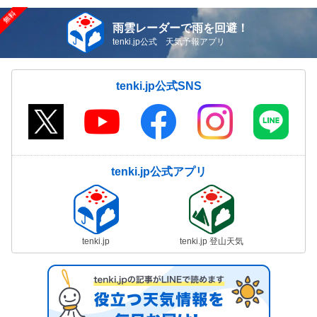
雨雲レーダーで雨を回避！
tenki.jp公式 天気予報アプリ
tenki.jp公式SNS
tenki.jp公式アプリ
tenki.jp
tenki.jp 登山天気