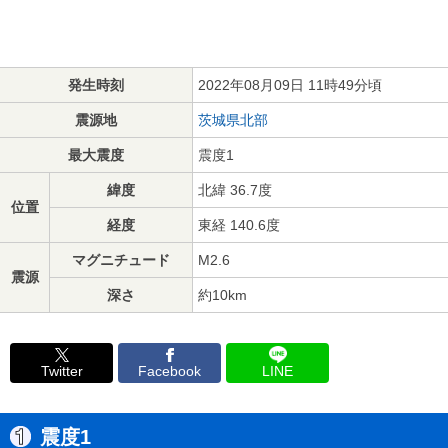
発生時刻
2022年08月09日 11時49分頃
震源地
茨城県北部
最大震度
震度1
緯度
北緯 36.7度
位置
経度
東経 140.6度
マグニチュード
M2.6
震源
深さ
約10km
Twitter
Facebook
LINE
震度1