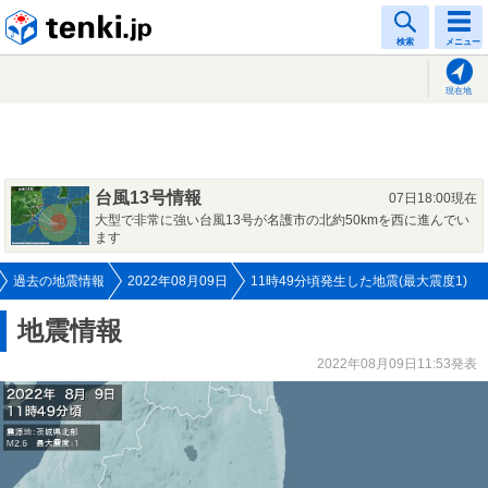
tenki.jp
検索
メニュー
現在地
台風13号情報
07日18:00現在
大型で非常に強い台風13号が名護市の北約50kmを西に進んでい
ます
過去の地震情報
2022年08月09日
11時49分頃発生した地震(最大震度1)
地震情報
2022年08月09日11:53発表