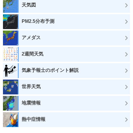
天気図
PM2.5分布予測
アメダス
2週間天気
気象予報士のポイント解説
世界天気
地震情報
熱中症情報