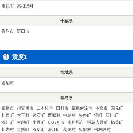
市貝町
高根沢町
千葉県
香取市
野田市
震度1
宮城県
岩沼市
福島県
福島市
須賀川市
二本松市
田村市
福島伊達市
本宮市
国見町
川俣町
大玉村
鏡石町
西郷村
中島村
矢祭町
塙町
石川町
浅川町
古殿町
小野町
いわき市
南相馬市
福島広野町
楢葉町
川内村
大熊町
双葉町
浪江町
葛尾村
飯舘村
檜枝岐村