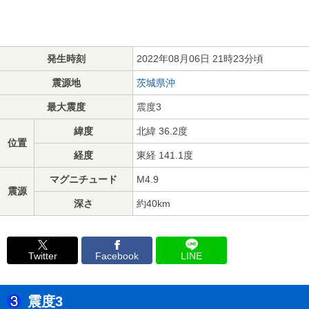
発生時刻
2022年08月06日 21時23分頃
震源地
茨城県沖
最大震度
震度3
緯度
北緯 36.2度
位置
経度
東経 141.1度
マグニチュード
M4.9
震源
深さ
約40km
Twitter
Facebook
LINE
震度3