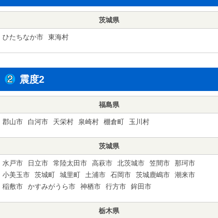
茨城県
ひたちなか市
東海村
震度2
福島県
郡山市
白河市
天栄村
泉崎村
棚倉町
玉川村
茨城県
水戸市
日立市
常陸太田市
高萩市
北茨城市
笠間市
那珂市
小美玉市
茨城町
城里町
土浦市
石岡市
茨城鹿嶋市
潮来市
稲敷市
かすみがうら市
神栖市
行方市
鉾田市
栃木県