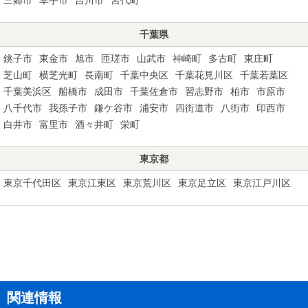
千葉県
銚子市
東金市
旭市
匝瑳市
山武市
神崎町
多古町
東庄町
芝山町
横芝光町
長南町
千葉中央区
千葉花見川区
千葉若葉区
千葉美浜区
船橋市
成田市
千葉佐倉市
習志野市
柏市
市原市
八千代市
我孫子市
鎌ケ谷市
浦安市
四街道市
八街市
印西市
白井市
富里市
酒々井町
栄町
東京都
東京千代田区
東京江東区
東京荒川区
東京足立区
東京江戸川区
関連情報