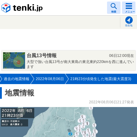
tenki.jp
検索
メニュー
現在地
台風13号情報
06日12:00現在
大型で強い台風13号が南大東島の東北東約220kmを西に進んでい
ます
過去の地震情報
2022年08月06日
21時23分頃発生した地震(最大震度3)
地震情報
2022年08月06日21:27発表