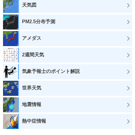
天気図
PM2.5分布予測
アメダス
2週間天気
気象予報士のポイント解説
世界天気
地震情報
熱中症情報