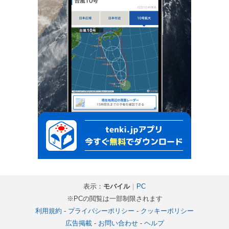
表示：
モバイル
｜
PC
※PCの閲覧は一部制限されます
利用規約
-
プライバシーポリシー
-
クッキーポリシー
広告掲載
-
お問い合わせ
-
ヘルプ