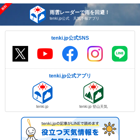
雨雲レーダーで雨を回避！
tenki.jp公式 天気予報アプリ
tenki.jp公式SNS
tenki.jp公式アプリ
tenki.jp
tenki.jp 登山天気