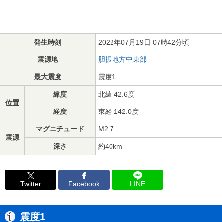
発生時刻
2022年07月19日 07時42分頃
震源地
胆振地方中東部
最大震度
震度1
緯度
北緯 42.6度
位置
経度
東経 142.0度
マグニチュード
M2.7
震源
深さ
約40km
Twitter
Facebook
LINE
震度1