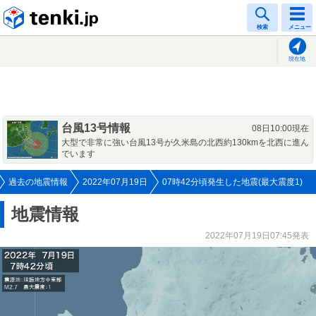
tenki.jp
検索
メニュー
現在地
台風13号情報
08日10:00現在
大型で非常に強い台風13号が久米島の北西約130kmを北西に進ん
でいます
過去の地震情報
2022年07月19日
07時42分頃発生した地震(最大震度1)
地震情報
2022年07月19日07:45発表