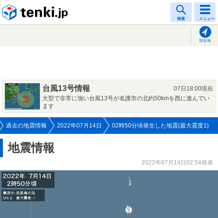
tenki.jp
検索
メニュー
現在地
台風13号情報
07日18:00現在
大型で非常に強い台風13号が名護市の北約50kmを西に進んでい
ます
過去の地震情報
2022年07月14日
02時50分頃発生した地震(最大震度1)
地震情報
2022年07月14日02:54発表