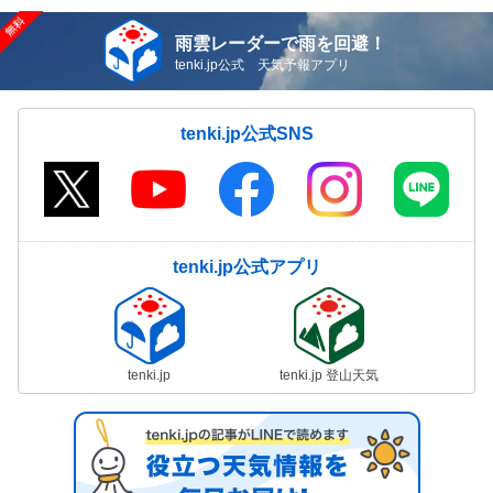
雨雲レーダーで雨を回避！
tenki.jp公式 天気予報アプリ
tenki.jp公式SNS
tenki.jp公式アプリ
tenki.jp
tenki.jp 登山天気