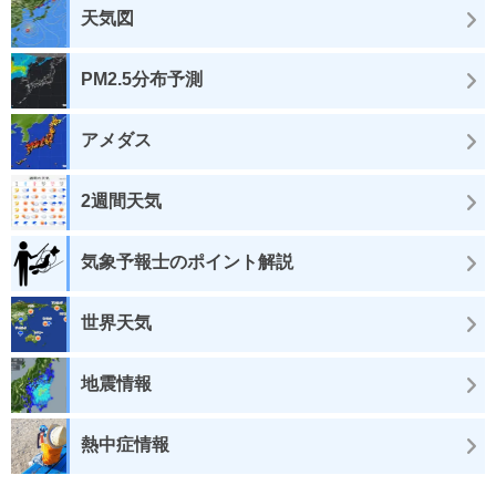
天気図
PM2.5分布予測
アメダス
2週間天気
気象予報士のポイント解説
世界天気
地震情報
熱中症情報