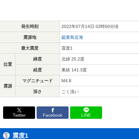
発生時刻
2022年07月14日 02時50分頃
震源地
硫黄島近海
最大震度
震度1
緯度
北緯 25.2度
位置
経度
東経 141.3度
マグニチュード
M4.8
震源
深さ
ごく浅い
Twitter
Facebook
LINE
震度1